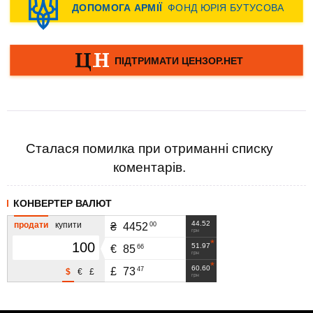
Сталася помилка при отриманні списку
коментарів.
КОНВЕРТЕР ВАЛЮТ
44.52
продати
купити
00
₴
4452
грн
51.97
66
€
85
грн
60.60
47
£
73
$
€
£
грн