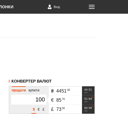
ЛОНКИ
Вхід
КОНВЕРТЕР ВАЛЮТ
44.51
продати
купити
00
₴
4451
грн
51.94
70
€
85
грн
60.56
50
£
73
$
€
£
грн