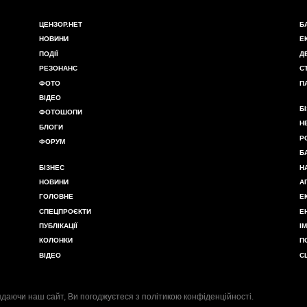
ЦЕНЗОР.НЕТ
Б
НОВИНИ
Е
ПОДІЇ
Д
РЕЗОНАНС
С
ФОТО
П
ВІДЕО
Б
ФОТОШОПИ
Н
БЛОГИ
Р
ФОРУМ
Б
БІЗНЕС
Н
НОВИНИ
А
ГОЛОВНЕ
Е
СПЕЦПРОЄКТИ
Е
ПУБЛІКАЦІЇ
І
КОЛОНКИ
П
ВІДЕО
С
даючи наш сайт, Ви погоджуєтеся з
політикою конфіденційності
.