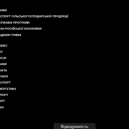
АНКИ
КСПОРТ СІЛЬСЬКОГОСПОДАРСЬКОЇ ПРОДУКЦІЇ
ЕРЖАВНІ ПРОГРАМИ
ТАН РОСІЙСЬКОЇ ЕКОНОМІКИ
АДІННЯ ГРИВНІ
ІЗНЕС
БУ
ОСІЯ
АНКИ
АФТА
ГРАРІЇ
КСПОРТ
НЕРГЕТИКА
МПОРТ
ОРТ
ША
Відвідуваність