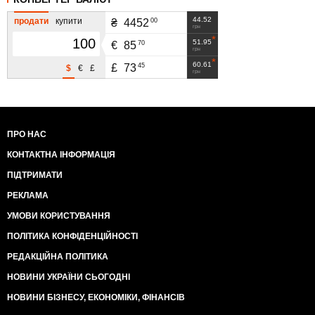
44.52
продати
купити
00
₴
4452
грн
51.95
70
€
85
грн
60.61
45
£
73
$
€
£
грн
ПРО НАС
КОНТАКТНА ІНФОРМАЦІЯ
ПІДТРИМАТИ
РЕКЛАМА
УМОВИ КОРИСТУВАННЯ
ПОЛІТИКА КОНФІДЕНЦІЙНОСТІ
РЕДАКЦІЙНА ПОЛІТИКА
НОВИНИ УКРАЇНИ СЬОГОДНІ
НОВИНИ БІЗНЕСУ, ЕКОНОМІКИ, ФІНАНСІВ