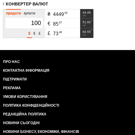
КОНВЕРТЕР ВАЛЮТ
44.49
продати
купити
00
₴
4449
грн
51.93
67
€
85
грн
60.55
48
£
73
$
€
£
грн
ПРО НАС
КОНТАКТНА ІНФОРМАЦІЯ
ПІДТРИМАТИ
РЕКЛАМА
УМОВИ КОРИСТУВАННЯ
ПОЛІТИКА КОНФІДЕНЦІЙНОСТІ
РЕДАКЦІЙНА ПОЛІТИКА
НОВИНИ СЬОГОДНІ
НОВИНИ БІЗНЕСУ, ЕКОНОМІКИ, ФІНАНСІВ