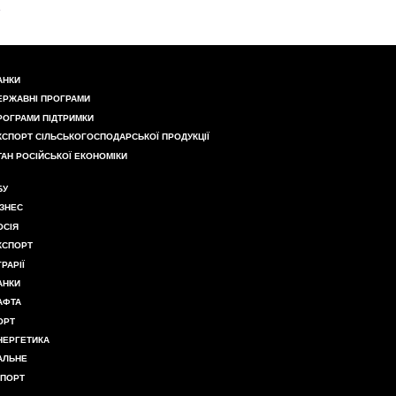
АНКИ
ЕРЖАВНІ ПРОГРАМИ
РОГРАМИ ПІДТРИМКИ
КСПОРТ СІЛЬСЬКОГОСПОДАРСЬКОЇ ПРОДУКЦІЇ
ТАН РОСІЙСЬКОЇ ЕКОНОМІКИ
БУ
ІЗНЕС
ОСІЯ
КСПОРТ
ГРАРІЇ
АНКИ
АФТА
ОРТ
НЕРГЕТИКА
АЛЬНЕ
МПОРТ