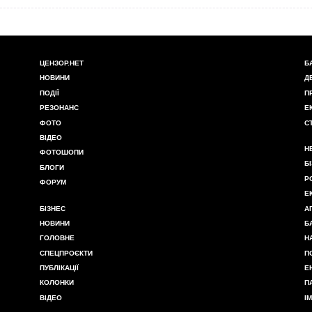
ЦЕНЗОР.НЕТ
Б
НОВИНИ
Д
ПОДІЇ
П
РЕЗОНАНС
Е
ФОТО
С
ВІДЕО
Н
ФОТОШОПИ
Б
БЛОГИ
Р
ФОРУМ
Е
БІЗНЕС
А
НОВИНИ
Б
ГОЛОВНЕ
Н
СПЕЦПРОЄКТИ
П
ПУБЛІКАЦІЇ
Е
КОЛОНКИ
П
ВІДЕО
І