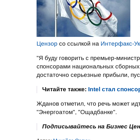
Цензор
со ссылкой на
Интерфакс-У
"Я буду говорить с премьер-минист
спонсорами национальных сборных. 
достаточно серьезные прибыли, пуст
Читайте также:
Intel стал спон
Жданов отметил, что речь может ид
"Энергоатом", "Ощадбанке".
Подписывайтесь на Бизнес Це