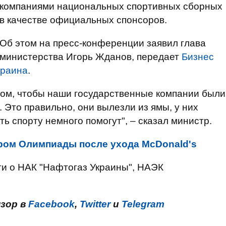
компаниями национальных спортивных сборных
в качестве официальных спонсоров.
Об этом на пресс-конференции заявил глава
министерства Игорь Жданов, передает
Бизнес
краина
.
ром, чтобы наши государственные компании были
Это правильно, они вылезли из ямы, у них
ь спорту немного помогут", – сказал министр.
сором Олимпиады после ухода McDonald's
ти о НАК "Нафтогаз Украины", НАЭК
нзор в
Facebook
,
Twitter
и
Telegram