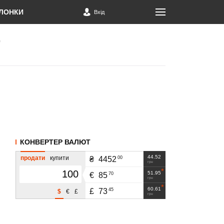
ЛОНКИ
Вхід
КОНВЕРТЕР ВАЛЮТ
44.52
продати
купити
00
₴
4452
грн
51.95
70
€
85
грн
60.61
45
£
73
$
€
£
грн