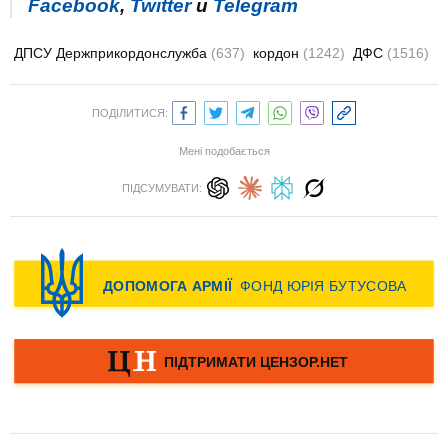
Facebook
,
Twitter
и
Telegram
ДПСУ Держприкордонслужба
(637)
кордон
(1242)
ДФС
(1516)
ПОДІЛИТИСЯ:
Мені подобається
ПІДСУМУВАТИ: