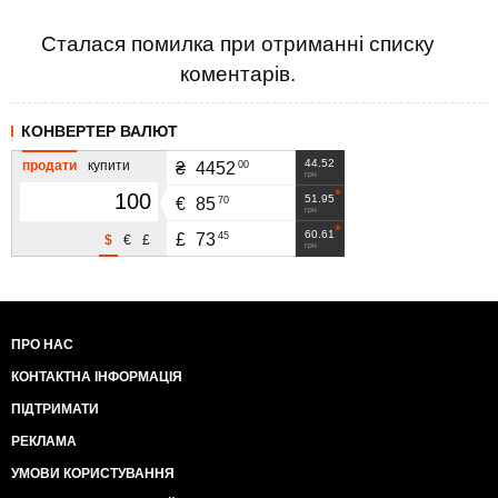
Сталася помилка при отриманні списку
коментарів.
КОНВЕРТЕР ВАЛЮТ
44.52
продати
купити
00
₴
4452
грн
51.95
70
€
85
грн
60.61
45
£
73
$
€
£
грн
ПРО НАС
КОНТАКТНА ІНФОРМАЦІЯ
ПІДТРИМАТИ
РЕКЛАМА
УМОВИ КОРИСТУВАННЯ