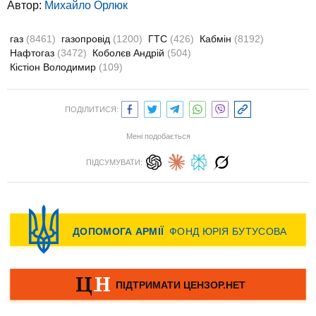
Автор:
Михайло Орлюк
газ
(8461)
газопровід
(1200)
ГТС
(426)
Кабмін
(8192)
Нафтогаз
(3472)
Коболєв Андрій
(504)
Кістіон Володимир
(109)
ПОДІЛИТИСЯ:
Мені подобається
ПІДСУМУВАТИ: