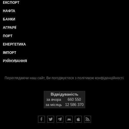
ЕКСПОРТ
НАФТА
БАНКИ
АГРАРІЇ
ПОРТ
ЕНЕРГЕТИКА
ІМПОРТ
РУЙНУВАННЯ
Переглядаючи наш сайт, Ви погоджуєтеся з
політикою конфіденційності
.
Відвідуваність
за вчора
660 550
за місяць
12 586 370