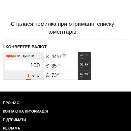
Сталася помилка при отриманні списку
коментарів.
КОНВЕРТЕР ВАЛЮТ
44.51
продати
купити
00
₴
4451
грн
51.89
78
€
85
грн
60.60
45
£
73
$
€
£
грн
ПРО НАС
КОНТАКТНА ІНФОРМАЦІЯ
ПІДТРИМАТИ
РЕКЛАМА