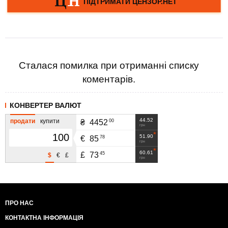
Сталася помилка при отриманні списку
коментарів.
КОНВЕРТЕР ВАЛЮТ
44.52
продати
купити
00
₴
4452
грн
51.90
78
€
85
грн
60.61
45
£
73
$
€
£
грн
ПРО НАС
КОНТАКТНА ІНФОРМАЦІЯ