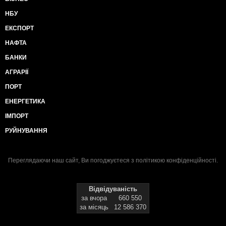
НБУ
ЕКСПОРТ
НАФТА
БАНКИ
АГРАРІЇ
ПОРТ
ЕНЕРГЕТИКА
ІМПОРТ
РУЙНУВАННЯ
Переглядаючи наш сайт, Ви погоджуєтеся з
політикою конфіденційності
.
Відвідуваність
за вчора
660 550
за місяць
12 586 370