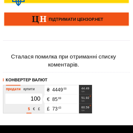
Сталася помилка при отриманні списку
коментарів.
КОНВЕРТЕР ВАЛЮТ
44.49
продати
купити
00
₴
4449
грн
51.92
69
€
85
грн
60.59
43
£
73
$
€
£
грн