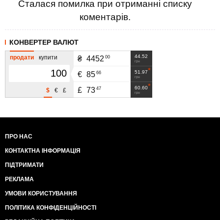
Сталася помилка при отриманні списку
коментарів.
КОНВЕРТЕР ВАЛЮТ
44.52
продати
купити
00
₴
4452
грн
51.97
66
€
85
грн
60.60
47
£
73
$
€
£
грн
ПРО НАС
КОНТАКТНА ІНФОРМАЦІЯ
ПІДТРИМАТИ
РЕКЛАМА
УМОВИ КОРИСТУВАННЯ
ПОЛІТИКА КОНФІДЕНЦІЙНОСТІ