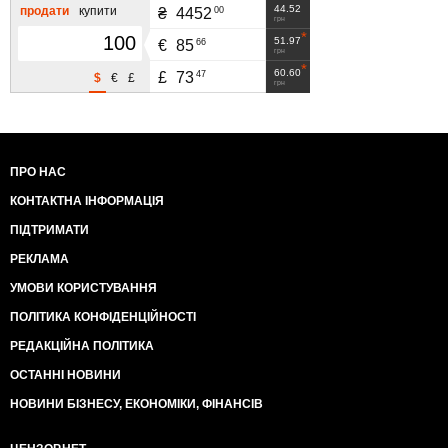
44.52
продати
купити
00
₴
4452
грн
51.97
66
€
85
грн
60.60
47
£
73
$
€
£
грн
ПРО НАС
КОНТАКТНА ІНФОРМАЦІЯ
ПІДТРИМАТИ
РЕКЛАМА
УМОВИ КОРИСТУВАННЯ
ПОЛІТИКА КОНФІДЕНЦІЙНОСТІ
РЕДАКЦІЙНА ПОЛІТИКА
ОСТАННІ НОВИНИ
НОВИНИ БІЗНЕСУ, ЕКОНОМІКИ, ФІНАНСІВ