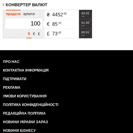
КОНВЕРТЕР ВАЛЮТ
44.52
продати
купити
00
₴
4452
грн
51.95
70
€
85
грн
60.61
45
£
73
$
€
£
грн
ПРО НАС
КОНТАКТНА ІНФОРМАЦІЯ
ПІДТРИМАТИ
РЕКЛАМА
УМОВИ КОРИСТУВАННЯ
ПОЛІТИКА КОНФІДЕНЦІЙНОСТІ
РЕДАКЦІЙНА ПОЛІТИКА
НОВИНИ УКРАЇНИ ЗАРАЗ
НОВИНИ БІЗНЕСУ