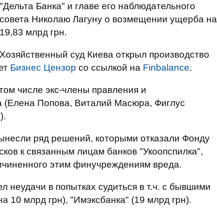
"Дельта Банка" и главе его наблюдательного
совета Николаю Лагуну о возмещении ущерба на
19,83 млрд грн.
Хозяйственный суд Киева открыл производство
ает
Бизнес Цензор
со ссылкой на
Finbalance
.
 том числе экс-члены правления и
а (Елена Попова, Виталий Масюра, Фиглус
).
вынесли ряд решений, которыми отказали Фонду
сков к связанным лицам банков "Укоопспилка",
причиненного этим финучреждениям вреда.
 неудачи в попытках судиться в т.ч. с бывшими
а 10 млрд грн), "Имэксбанка" (19 млрд грн).