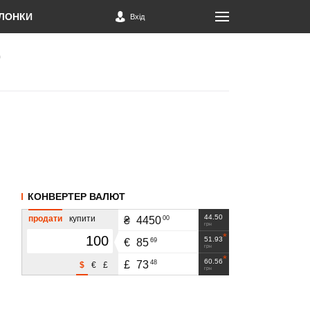
ЛОНКИ
Вхід
КОНВЕРТЕР ВАЛЮТ
44.50
продати
купити
00
₴
4450
грн
51.93
69
€
85
грн
60.56
48
£
73
$
€
£
грн