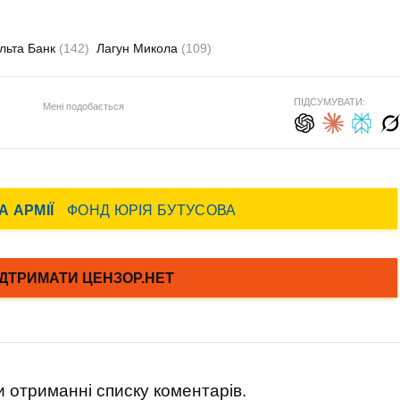
льта Банк
(142)
Лагун Микола
(109)
ПІДСУМУВАТИ:
Мені подобається
 отриманні списку коментарів.