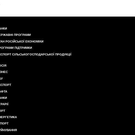
АНКИ
ЕРЖАВНІ ПРОГРАМИ
ТАН РОСІЙСЬКОЇ ЕКОНОМІКИ
РОГРАМИ ПІДТРИМКИ
КСПОРТ СІЛЬСЬКОГОСПОДАРСЬКОЇ ПРОДУКЦІЇ
ОСІЯ
ІЗНЕС
БУ
КСПОРТ
АФТА
АНКИ
ГРАРІЇ
ОРТ
НЕРГЕТИКА
МПОРТ
УЙНУВАННЯ