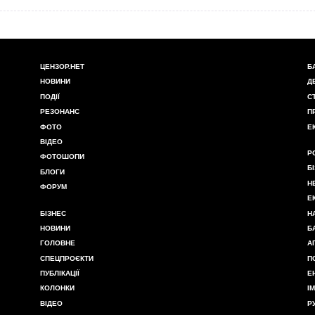
ЦЕНЗОР.НЕТ
Б
НОВИНИ
Д
ПОДІЇ
С
РЕЗОНАНС
П
ФОТО
Е
ВІДЕО
Р
ФОТОШОПИ
Б
БЛОГИ
Н
ФОРУМ
Е
БІЗНЕС
Н
НОВИНИ
Б
ГОЛОВНЕ
А
СПЕЦПРОЄКТИ
П
ПУБЛІКАЦІЇ
Е
КОЛОНКИ
І
ВІДЕО
Р