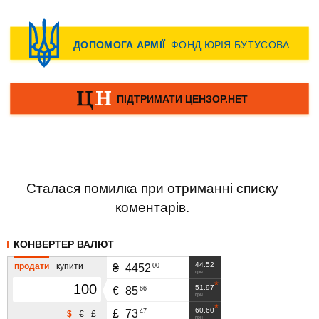
Сталася помилка при отриманні списку
коментарів.
КОНВЕРТЕР ВАЛЮТ
44.52
продати
купити
00
₴
4452
грн
51.97
66
€
85
грн
60.60
47
£
73
$
€
£
грн