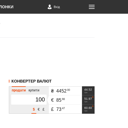
ЛОНКИ
Вхід
КОНВЕРТЕР ВАЛЮТ
44.52
продати
купити
00
₴
4452
грн
51.97
66
€
85
грн
60.60
47
£
73
$
€
£
грн