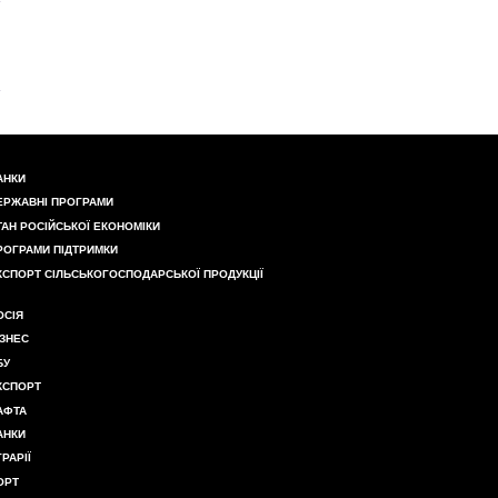
АНКИ
ЕРЖАВНІ ПРОГРАМИ
ТАН РОСІЙСЬКОЇ ЕКОНОМІКИ
РОГРАМИ ПІДТРИМКИ
КСПОРТ СІЛЬСЬКОГОСПОДАРСЬКОЇ ПРОДУКЦІЇ
ОСІЯ
ІЗНЕС
БУ
КСПОРТ
АФТА
АНКИ
ГРАРІЇ
ОРТ