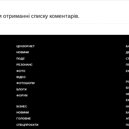
 отриманні списку коментарів.
ЦЕНЗОР.НЕТ
Б
НОВИНИ
Д
ПОДІЇ
С
РЕЗОНАНС
П
ФОТО
Е
ВІДЕО
Р
ФОТОШОПИ
Б
БЛОГИ
Н
ФОРУМ
Е
БІЗНЕС
Н
НОВИНИ
Б
ГОЛОВНЕ
А
СПЕЦПРОЄКТИ
П