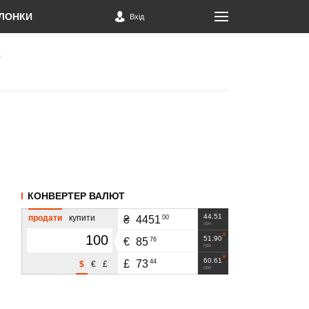
ЛОНКИ
Вхід
КОНВЕРТЕР ВАЛЮТ
44.51
продати
купити
00
₴
4451
грн
51.90
76
€
85
грн
60.61
44
£
73
$
€
£
грн