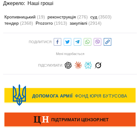
Джерело:
Наші гроші
Кропивницький
(19)
реконструкція
(276)
суд
(3503)
тендер
(2368)
Prozorro
(1913)
закупівлі
(2914)
ПОДІЛИТИСЯ:
Мені подобається
ПІДСУМУВАТИ: