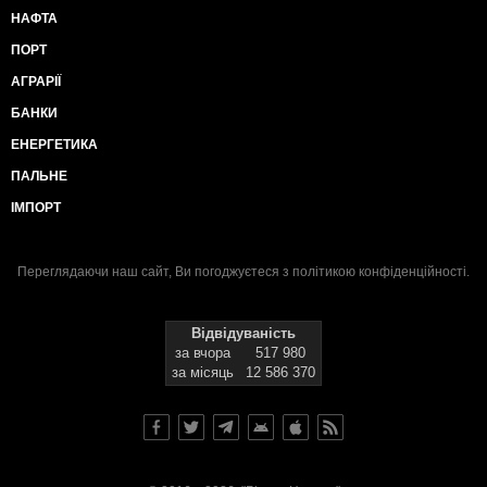
НАФТА
ПОРТ
АГРАРІЇ
БАНКИ
ЕНЕРГЕТИКА
ПАЛЬНЕ
ІМПОРТ
Переглядаючи наш сайт, Ви погоджуєтеся з
політикою конфіденційності
.
Відвідуваність
за вчора
517 980
за місяць
12 586 370