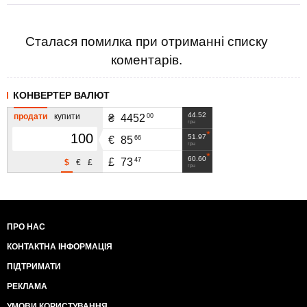
Сталася помилка при отриманні списку
коментарів.
КОНВЕРТЕР ВАЛЮТ
44.52
продати
купити
00
₴
4452
грн
51.97
66
€
85
грн
60.60
47
£
73
$
€
£
грн
ПРО НАС
КОНТАКТНА ІНФОРМАЦІЯ
ПІДТРИМАТИ
РЕКЛАМА
УМОВИ КОРИСТУВАННЯ