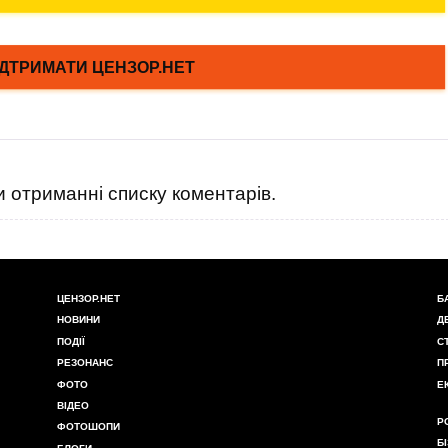
 отриманні списку коментарів.
ЦЕНЗОР.НЕТ
Б
НОВИНИ
Д
ПОДІЇ
С
РЕЗОНАНС
П
ФОТО
Е
ВІДЕО
Р
ФОТОШОПИ
Б