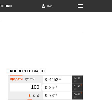
ЛОНКИ
Вхід
КОНВЕРТЕР ВАЛЮТ
44.52
продати
купити
00
₴
4452
грн
51.90
78
€
85
грн
60.61
45
£
73
$
€
£
грн