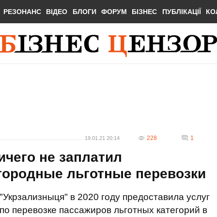
РЕЗОНАНС
ВІДЕО
БЛОГИ
ФОРУМ
БІЗНЕС
ПУБЛІКАЦІЇ
КО
228
1
19.01.21 20:14
ичего не заплатил
городные льготные перевозки
"Укрзализныця" в 2020 году предоставила услуг
по перевозке пассажиров льготных категорий в