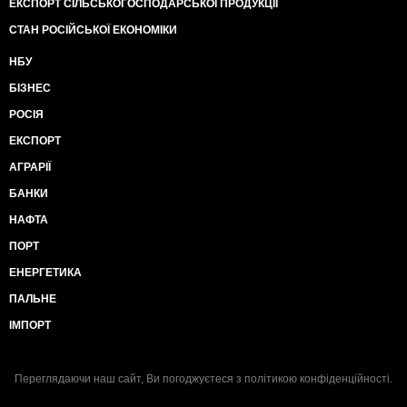
ЕКСПОРТ СІЛЬСЬКОГОСПОДАРСЬКОЇ ПРОДУКЦІЇ
СТАН РОСІЙСЬКОЇ ЕКОНОМІКИ
НБУ
БІЗНЕС
РОСІЯ
ЕКСПОРТ
АГРАРІЇ
БАНКИ
НАФТА
ПОРТ
ЕНЕРГЕТИКА
ПАЛЬНЕ
ІМПОРТ
Переглядаючи наш сайт, Ви погоджуєтеся з
політикою конфіденційності
.