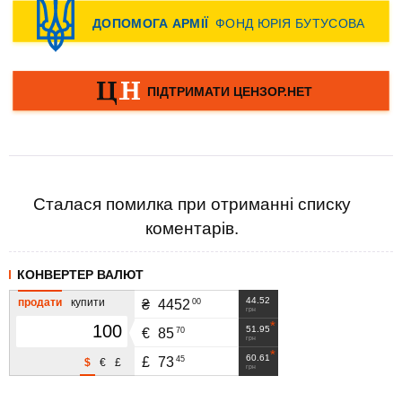
Сталася помилка при отриманні списку
коментарів.
КОНВЕРТЕР ВАЛЮТ
44.52
продати
купити
00
₴
4452
грн
51.95
70
€
85
грн
60.61
45
£
73
$
€
£
грн