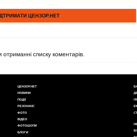
 отриманні списку коментарів.
ЦЕНЗОР.НЕТ
Б
НОВИНИ
Д
ПОДІЇ
П
РЕЗОНАНС
Е
ФОТО
С
ВІДЕО
Н
ФОТОШОПИ
Б
БЛОГИ