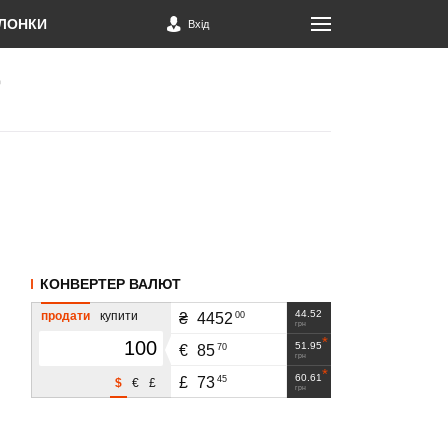
ЛОНКИ
Вхід
КОНВЕРТЕР ВАЛЮТ
44.52
продати
купити
00
₴
4452
грн
51.95
70
€
85
грн
60.61
45
£
73
$
€
£
грн