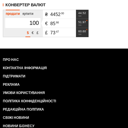
КОНВЕРТЕР ВАЛЮТ
44.52
продати
купити
00
₴
4452
грн
51.97
66
€
85
грн
60.60
47
£
73
$
€
£
грн
ПРО НАС
КОНТАКТНА ІНФОРМАЦІЯ
ПІДТРИМАТИ
РЕКЛАМА
УМОВИ КОРИСТУВАННЯ
ПОЛІТИКА КОНФІДЕНЦІЙНОСТІ
РЕДАКЦІЙНА ПОЛІТИКА
СВІЖІ НОВИНИ
НОВИНИ БІЗНЕСУ