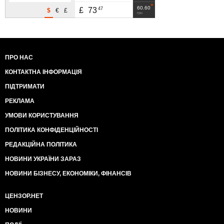
60.60
47
£
73
$
€
£
грн
ПРО НАС
КОНТАКТНА ІНФОРМАЦІЯ
ПІДТРИМАТИ
РЕКЛАМА
УМОВИ КОРИСТУВАННЯ
ПОЛІТИКА КОНФІДЕНЦІЙНОСТІ
РЕДАКЦІЙНА ПОЛІТИКА
НОВИНИ УКРАЇНИ ЗАРАЗ
НОВИНИ БІЗНЕСУ, ЕКОНОМІКИ, ФІНАНСІВ
ЦЕНЗОР.НЕТ
НОВИНИ