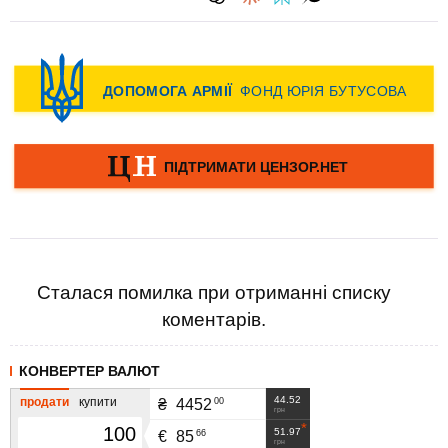
Сталася помилка при отриманні списку
коментарів.
КОНВЕРТЕР ВАЛЮТ
44.52
продати
купити
00
₴
4452
грн
51.97
66
€
85
грн