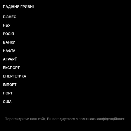
ПАДІННЯ ГРИВНІ
БІЗНЕС
НБУ
РОСІЯ
БАНКИ
НАФТА
АГРАРІЇ
ЕКСПОРТ
ЕНЕРГЕТИКА
ІМПОРТ
ПОРТ
США
Переглядаючи наш сайт, Ви погоджуєтеся з
політикою конфіденційності
.