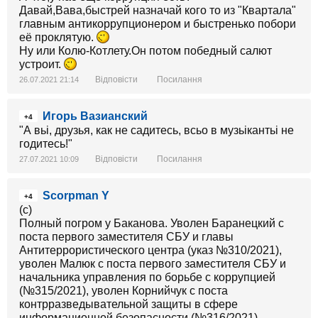
Давай,Вава,быстрей назначай кого то из "Квартала"
главным антикоррупционером и быстренько побори
её проклятую.
Ну или Колю-Котлету.Он потом победный салют
устроит.
Відповісти
Посилання
26.07.2021 21:14
Игорь Вазианский
+4
"А вьі, друзья, как не садитесь, всьо в музьікантьі не
годитесь!"
Відповісти
Посилання
27.07.2021 10:09
Scorpman Y
+4
(c)
Полный погром у Баканова. Уволен Баранецкий с
поста первого заместителя СБУ и главы
Антитеррористического центра (указ №310/2021),
уволен Малюк с поста первого заместителя СБУ и
начальника управления по борьбе с коррупцией
(№315/2021), уволен Корнийчук с поста
контрразведывательной защиты в сфере
информационной безопасности (№316/2021),