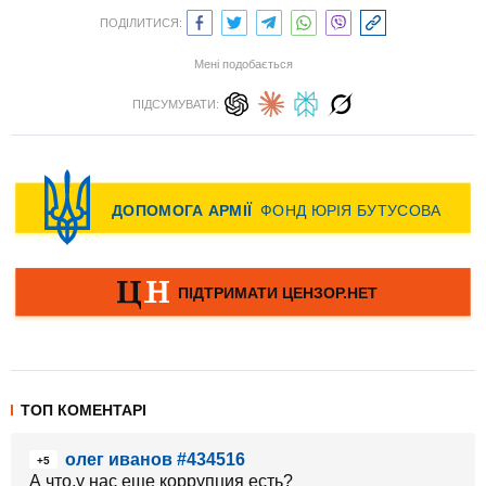
ПОДІЛИТИСЯ:
Мені подобається
ПІДСУМУВАТИ:
ТОП КОМЕНТАРІ
олег иванов #434516
+5
А что,у нас еще коррупция есть?