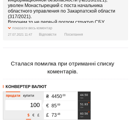
уволен Монастырецкий с поста начальника
областного управления по Закарпатской области
(317/2021).
Впрочем то не первый погром структур СБУ,
который учиняет Зеленский.
показати весь коментар
Собственно это не кадровые вопросы, это
Відповісти
Посилання
27.07.2021 11:47
истерическая реакция на провалы.
Сталася помилка при отриманні списку
коментарів.
КОНВЕРТЕР ВАЛЮТ
44.50
продати
купити
00
₴
4450
грн
51.93
69
€
85
грн
60.56
48
£
73
$
€
£
грн