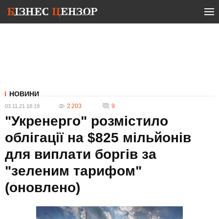
НОВИНИ
2 203
9
03.11.21 18:19
"Укренерго" розмістило
облігації на $825 мільйонів
для виплати боргів за
"зеленим тарифом"
(оновлено)