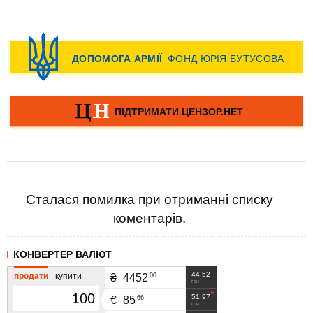
Сталася помилка при отриманні списку
коментарів.
КОНВЕРТЕР ВАЛЮТ
44.52
продати
купити
00
₴
4452
грн
51.97
66
€
85
грн