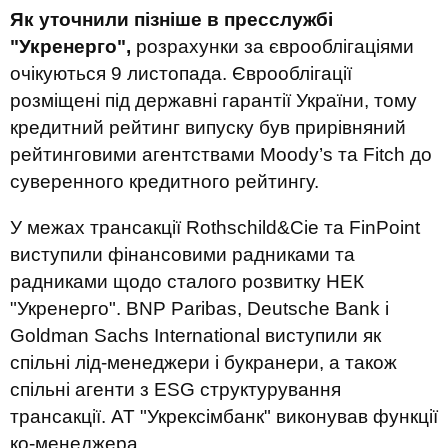
Як уточнили пізніше в пресслужбі
"Укренерго",
розрахунки за єврооблігаціями
очікуються 9 листопада. Єврооблігації
розміщені під державні гарантії України, тому
кредитний рейтинг випуску був прирівняний
рейтинговими агентствами Moody’s та Fitch до
суверенного кредитного рейтингу.
У межах трансакції Rothschild&Cie та FinPoint
виступили фінансовими радниками та
радниками щодо сталого розвитку НЕК
"Укренерго". BNP Paribas, Deutsche Bank і
Goldman Sachs International виступили як
спільні лід-менеджери і букранери, а також
спільні агенти з ESG структурування
трансакції. АТ "Укрексімбанк" виконував функції
ко-менеджера.