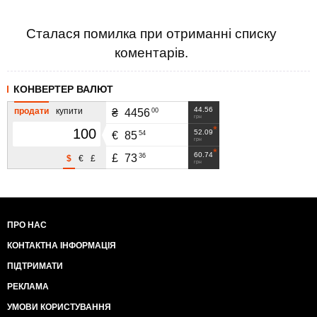
Сталася помилка при отриманні списку
коментарів.
КОНВЕРТЕР ВАЛЮТ
44.56
продати
купити
00
₴
4456
грн
52.09
54
€
85
грн
60.74
36
£
73
$
€
£
грн
ПРО НАС
КОНТАКТНА ІНФОРМАЦІЯ
ПІДТРИМАТИ
РЕКЛАМА
УМОВИ КОРИСТУВАННЯ