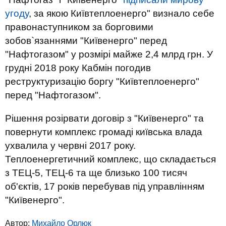
угоду
, за якою Київтеплоенерго" визнало себе
правонаступником за борговими
зобов`язаннями "Київенерго" перед
"Нафтогазом" у розмірі майже 2,4 млрд грн. У
грудні 2018 року Кабмін погодив
реструктуризацію боргу "Київтеплоенерго"
перед "Нафтогазом".
Рішення розірвати договір з "Київенерго" та
повернути комплекс громаді київська влада
ухвалила у червні 2017 року.
Теплоенергетичний комплекс, що складається
з ТЕЦ-5, ТЕЦ-6 та ще близько 100 тисяч
об'єктів, 17 років перебував під управлінням
"Київенерго".
Автор:
Михайло Орлюк