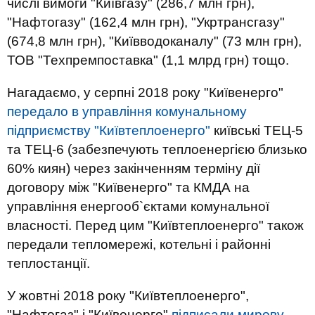
числі вимоги "Київгазу" (286,7 млн грн),
"Нафтогазу" (162,4 млн грн), "Укртрансгазу"
(674,8 млн грн), "Київводоканалу" (73 млн грн),
ТОВ "Техпремпоставка" (1,1 млрд грн) тощо.
Нагадаємо, у серпні 2018 року "Київенерго"
передало в управління комунальному
підприємству "Київтеплоенерго"
київські ТЕЦ-5
та ТЕЦ-6 (забезпечують теплоенергією близько
60% киян) через закінченням терміну дії
договору між "Київенерго" та КМДА на
управління енергооб`єктами комунальної
власності. Перед цим "Київтеплоенерго" також
передали тепломережі, котельні і районні
теплостанції.
У жовтні 2018 року "Київтеплоенерго",
"Нафтогаз" і "Київенерго"
підписали мирову