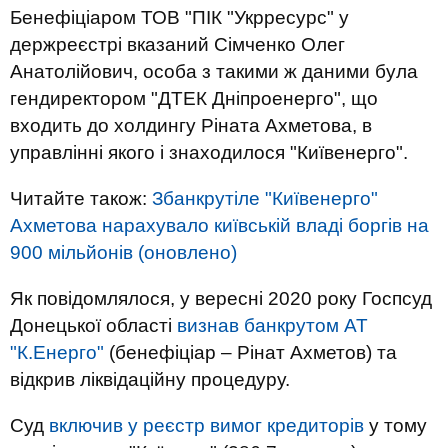
Бенефіціаром ТОВ "ПІК "Укрресурс" у
держреєстрі вказаний Сімченко Олег
Анатолійович, особа з такими ж даними була
гендиректором "ДТЕК Дніпроенерго", що
входить до холдингу Ріната Ахметова, в
управлінні якого і знаходилося "Київенерго".
Читайте також:
Збанкрутіле "Київенерго"
Ахметова нарахувало київській владі боргів на
900 мільйонів (оновлено)
Як повідомлялося, у вересні 2020 року Госпсуд
Донецької області
визнав банкрутом АТ
"К.Енерго"
(бенефіціар – Рінат Ахметов) та
відкрив ліквідаційну процедуру.
Суд
включив у реєстр вимог кредиторів
у тому