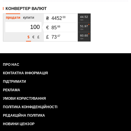
КОНВЕРТЕР ВАЛЮТ
44.52
продати
купити
00
₴
4452
грн
51.97
66
€
85
грн
60.60
47
£
73
$
€
£
грн
ПРО НАС
КОНТАКТНА ІНФОРМАЦІЯ
ПІДТРИМАТИ
РЕКЛАМА
УМОВИ КОРИСТУВАННЯ
ПОЛІТИКА КОНФІДЕНЦІЙНОСТІ
РЕДАКЦІЙНА ПОЛІТИКА
НОВИНИ ЦЕНЗОР