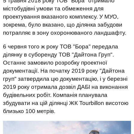
5 травня 2018 року ТОВ "Бора" отримало
містобудівні умови та обмеження для
проектування вказаного комплексу. У МУО,
зокрема, було вказано, що ділянка забудови
потрапляє в зону охоронюваного ландшафту.
6 червня того ж року ТОВ "Бора" передала
ділянку в суборенду ТОВ "Дайтона Груп".
Останнє замовило розробку проектної
документації. На початку 2019 року "Дайтона
груп" затвердила цю документацію, і у березні
2019 року отримала дозвіл ДАБІ на виконання
будівельних робіт. Компанія планувала
збудувати на цій ділянці ЖК Tourbillon висотою
близько 100 метрів.