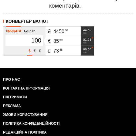
коментарів.
КОНВЕРТЕР ВАЛЮТ
44.50
продати
купити
00
₴
4450
грн
51.93
69
€
85
грн
60.56
48
£
73
$
€
£
грн
ПРО НАС
КОНТАКТНА ІНФОРМАЦІЯ
ПІДТРИМАТИ
РЕКЛАМА
УМОВИ КОРИСТУВАННЯ
ПОЛІТИКА КОНФІДЕНЦІЙНОСТІ
РЕДАКЦІЙНА ПОЛІТИКА