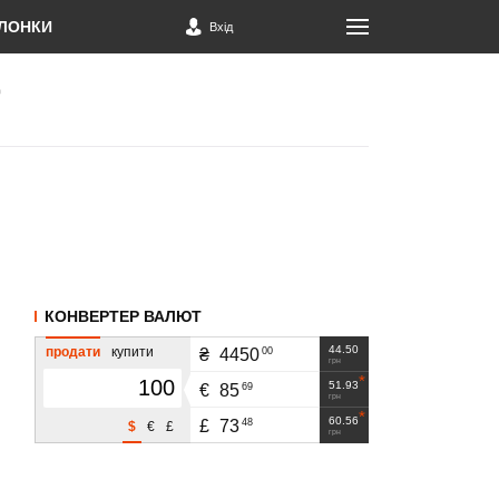
ЛОНКИ
Вхід
КОНВЕРТЕР ВАЛЮТ
44.50
продати
купити
00
₴
4450
грн
51.93
69
€
85
грн
60.56
48
£
73
$
€
£
грн