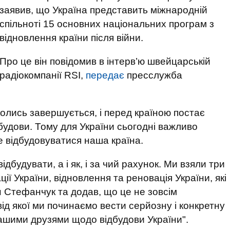
заявив, що Україна представить міжнародній
спільноті 15 основних національних програм з
відновлення країни після війни.
Про це він повідомив в інтерв’ю швейцарській
радіокомпанії RSI,
передає
пресслужба
колись завершується, і перед країною постає
будови. Тому для України сьогодні важливо
е відбудовуватися наша країна.
відбудувати, а і як, і за чий рахунок. Ми взяли три
ї України, відновлення та реновація України, які
ан Стефанчук та додав, що це не зовсім
від якої ми починаємо вести серйозну і конкретну
ашими друзями щодо відбудови України".