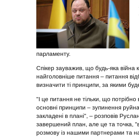
парламенту.
Спікер зауважив, що будь-яка війна 
найголовніше питання – питання від
визначити ті принципи, за якими буд
"І це питання не тільки, що потрібно 
основні принципи – зупинення руйнаці
закладені в плані", – розповів Русл
завершений план, але це та точка, "
розмову із нашими партнерами та н