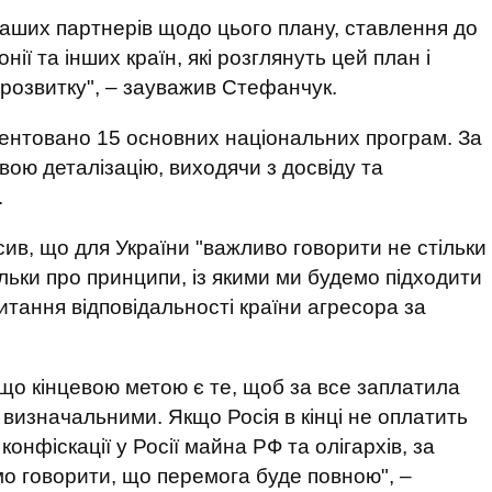
наших партнерів щодо цього плану, ставлення до
ії та інших країн, які розглянуть цей план і
 розвитку", – зауважив Стефанчук.
езентовано 15 основних національних програм. За
ою деталізацію, виходячи з досвіду та
.
ив, що для України "важливо говорити не стільки
ільки про принципи, із якими ми будемо підходити
питання відповідальності країни агресора за
, що кінцевою метою є те, щоб за все заплатила
є визначальними. Якщо Росія в кінці не оплатить
конфіскації у Росії майна РФ та олігархів, за
мо говорити, що перемога буде повною", –