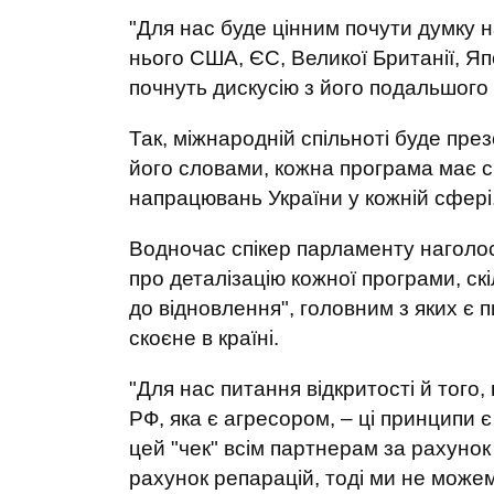
"Для нас буде цінним почути думку 
нього США, ЄС, Великої Британії, Япон
почнуть дискусію з його подальшого
Так, міжнародній спільноті буде пр
його словами, кожна програма має св
напрацювань України у кожній сфері
Водночас спікер парламенту наголос
про деталізацію кожної програми, ск
до відновлення", головним з яких є 
скоєне в країні.
"Для нас питання відкритості й того
РФ, яка є агресором, – ці принципи 
цей "чек" всім партнерам за рахунок 
рахунок репарацій, тоді ми не може