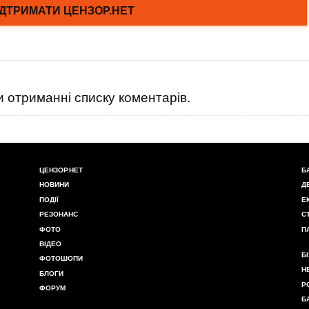
 отриманні списку коментарів.
ЦЕНЗОР.НЕТ
Б
НОВИНИ
Д
ПОДІЇ
Е
РЕЗОНАНС
С
ФОТО
П
ВІДЕО
Б
ФОТОШОПИ
Н
БЛОГИ
Р
ФОРУМ
Б