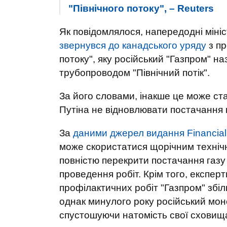
"Північного потоку", – Reuters
Як повідомлялося, напередодні міні
звернувся до канадського уряду
з пр
потоку", яку російський "Газпром" н
трубопроводом "Північний потік".
За його словами, інакше це може ста
Путіна не відновлювати постачання 
За
даними джерел видання Financial
може скористатися щорічним технічн
повністю перекрити постачання газу 
проведення робіт. Крім того, експер
профілактичних робіт "Газпром" збіл
однак минулого року російський моно
спустошуючи натомість свої сховища