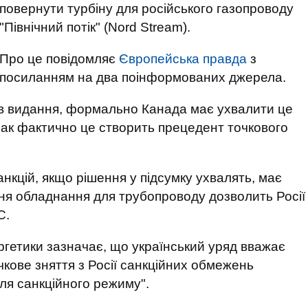
повернути турбіну для російського газопроводу
"Північний потік" (Nord Stream).
Про це повідомляє
Європейська правда
з
посиланням на два поінформованих джерела.
ів видання, формально Канада має ухвалити це
нак фактично це створить прецедент точкового
кцій, якщо рішення у підсумку ухвалять, має
ня обладнання для трубопроводу дозволить Росії
С.
ргетики зазначає, що український уряд вважає
чкове зняття з Росії санкційних обмежень
ля санкційного режиму".