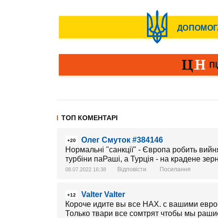
ТОП КОМЕНТАРІ
Олег Смуток #384146
+20
Нормальні "санкції" - Європа робить вийня
турбіни паРаші, а Турція - на крадене зерно,
Відповісти
Посилання
08.07.2022 16:38
Valter Valter
+12
Короче идите вы все НАХ. с вашими евр
Только твари все сомтрят чтобы мы раши