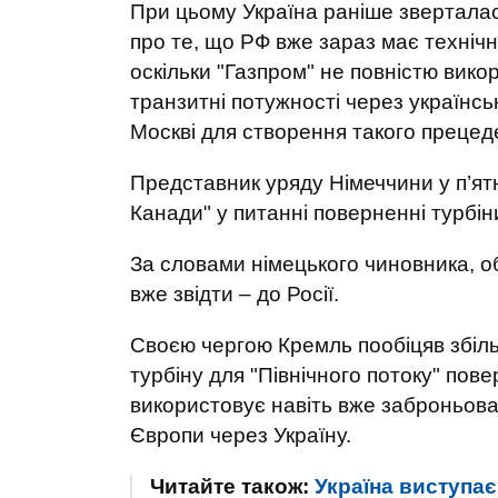
При цьому Україна раніше зверталас
про те, що РФ вже зараз має технічн
оскільки "Газпром" не повністю вико
транзитні потужності через українськ
Москві для створення такого прецед
Представник уряду Німеччини у п’ят
Канади" у питанні поверненні турбі
За словами німецького чиновника, об
вже звідти – до Росії.
Своєю чергою Кремль пообіцяв збіл
турбіну для "Північного потоку" пове
використовує навіть вже заброньова
Європи через Україну.
Читайте також:
Україна виступає