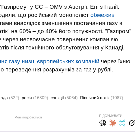
Газпрому" у ЄС – OMV з Австрії, Eni з Італії,
ердили, що російський монополіст
обмежив
тами внаслідок зменшення постачання газу в
тік" на 60% – до 40% його потужності. "Газпром"
у через несвоєчасне повернення компанією
ів після технічного обслуговування у Канаді.
ня газу низці європейських компаній
через їхню
о переведення розрахунків за газ у рублі.
нада
(522)
росія
(16309)
санкції
(5064)
Північний потік
(1087)
ПІДСУМУВАТИ:
Мені подобається