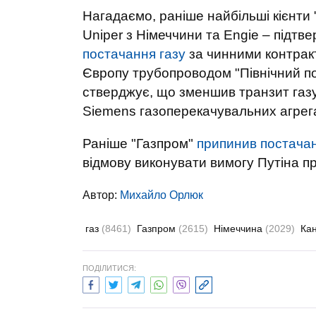
Нагадаємо, раніше найбільші кієнти "
Uniper з Німеччини та Engie – підтв
постачання газу
за чинними контрак
Європу трубопроводом "Північний по
стверджує, що зменшив транзит газ
Siemens газоперекачувальних агрегат
Раніше "Газпром"
припинив постачан
відмову виконувати вимогу Путіна пр
Автор:
Михайло Орлюк
газ
(8461)
Газпром
(2615)
Німеччина
(2029)
Ка
ПОДІЛИТИСЯ: