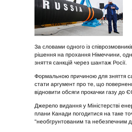
За словами одного із співрозмовник
рішення на прохання Німеччини, од
зняття санкцій через шантаж Росії.
Формальною причиною для зняття сан
стати аргумент про те, що повернен
відновити обсяги прокачки газу до Є
Джерело видання у Міністерстві ене
плани Канади погодитися на таке то
"необгрунтованим та небезпечним д