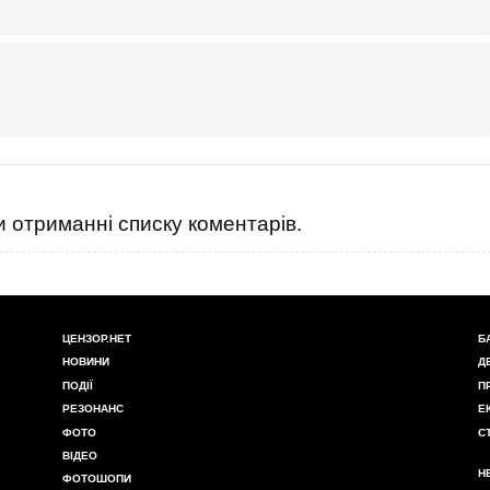
 отриманні списку коментарів.
ЦЕНЗОР.НЕТ
Б
НОВИНИ
Д
ПОДІЇ
П
РЕЗОНАНС
Е
ФОТО
С
ВІДЕО
Н
ФОТОШОПИ