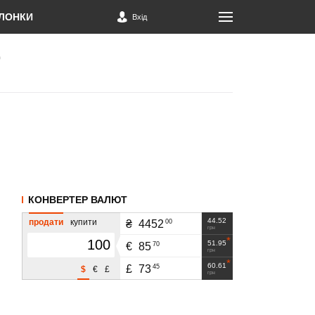
ЛОНКИ
Вхід
КОНВЕРТЕР ВАЛЮТ
44.52
продати
купити
00
₴
4452
грн
51.95
70
€
85
грн
60.61
45
£
73
$
€
£
грн