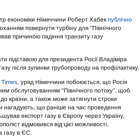
стр економіки Німеччини Роберт Хабек
публічно
оханням повернути турбіну для "Північного
азвав причиною падіння транзиту газу
ти підставою для президента Росії Владіміра
газу після зупинки трубопроводу на профілактику.
 Times
, уряд Німеччини побоюється, що Росія
им обслуговуванням "Північного потоку", щоб
до країни, а також може затягнути строки
ти нагадують, що раніше на час проведення
ьшував експорт газу в Європу через Україну,
поліст відмовився від цієї можливості,
 газу в ЄС.