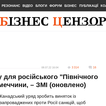
РЕЗОНАНС
ВІДЕО
БЛОГИ
ФОРУМ
БІЗНЕС
ПУБЛІКАЦІЇ
КО
3 314
16
08.07.22 16:04
 для російського "Північного
меччини, – ЗМІ (оновлено)
Канадський уряд зробить виняток із
запроваджених проти Росії санкцій, щоб