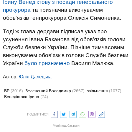
Ірину Венедіктову з посади генерального
прокурора
та призначив виконувачем
обов'язків генпрокурора Олексія Симоненка.
Тоді ж глава дердави підписав указ про
усунення Івана Баканова від обов’язків голови
Служби безпеки України. Пізніше тимчасовим
виконувачем обов’язків голови Служби безпеки
України
було призначено
Василя Малюка.
Автор:
Юлiя Далецька
ВР
(3016)
Зеленський Володимир
(2667)
звільнення
(1077)
Венедіктова Ірина
(74)
ПОДІЛИТИСЯ:
Мені подобається