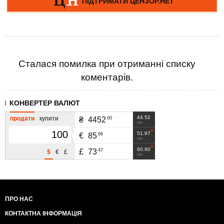
Сталася помилка при отриманні списку
коментарів.
КОНВЕРТЕР ВАЛЮТ
44.52
продати
купити
00
₴
4452
грн
51.97
66
€
85
грн
60.60
47
£
73
$
€
£
грн
ПРО НАС
КОНТАКТНА ІНФОРМАЦІЯ