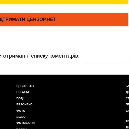
 отриманні списку коментарів.
ЦЕНЗОР.НЕТ
Б
НОВИНИ
Д
ПОДІЇ
С
РЕЗОНАНС
П
ФОТО
Е
ВІДЕО
Р
ФОТОШОПИ
Б