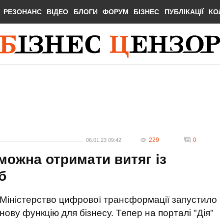
РЕЗОНАНС
ВІДЕО
БЛОГИ
ФОРУМ
БІЗНЕС
ПУБЛІКАЦІЇ
КО
229
0
06.01.23 09:42
 можна отримати витяг із
б
Міністерство цифрової трансформації запустило
нову функцію для бізнесу. Тепер на порталі "Дія"