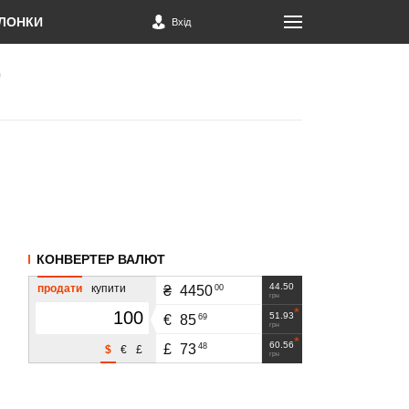
ЛОНКИ
Вхід
КОНВЕРТЕР ВАЛЮТ
44.50
продати
купити
00
₴
4450
грн
51.93
69
€
85
грн
60.56
48
£
73
$
€
£
грн