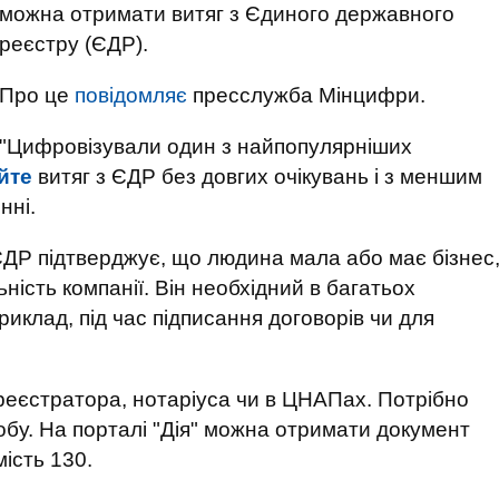
можна отримати витяг з Єдиного державного
реєстру (ЄДР).
Про це
повідомляє
пресслужба Мінцифри.
"Цифровізували один з найпопулярніших
йте
витяг з ЄДР без довгих очікувань і з меншим
нні.
 ЄДР підтверджує, що людина мала або має бізнес
ність компанії. Він необхідний в багатьох
риклад, під час підписання договорів чи для
реєстратора, нотаріуса чи в ЦНАПах. Потрібно
обу. На порталі "Дія" можна отримати документ
ість 130.