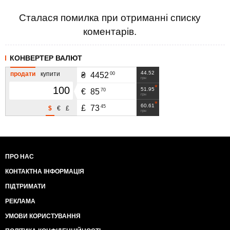
Сталася помилка при отриманні списку
коментарів.
КОНВЕРТЕР ВАЛЮТ
44.52
продати
купити
00
₴
4452
грн
51.95
70
€
85
грн
60.61
45
£
73
$
€
£
грн
ПРО НАС
КОНТАКТНА ІНФОРМАЦІЯ
ПІДТРИМАТИ
РЕКЛАМА
УМОВИ КОРИСТУВАННЯ