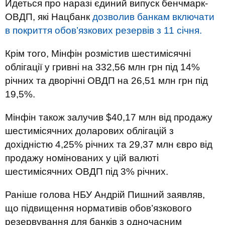
Йдеться про наразі єдиний випуск бенчмарк-
ОВДП, які Нацбанк
дозволив банкам включати
в покриття обов’язкових резервів з 11 січня.
Крім того, Мінфін розмістив шестимісячні
облігації у гривні на 332,56 млн грн під 14%
річних та дворічні ОВДП на 26,51 млн грн під
19,5%.
Мінфін також залучив $40,17 млн від продажу
шестимісячних доларових облігацій з
дохідністю 4,25% річних та 29,37 млн євро від
продажу номінованих у цій валюті
шестимісячних ОВДП під 3% річних.
Раніше голова НБУ Андрій Пишний заявляв,
що підвищення нормативів обов’язкового
резервування для банків з одночасним