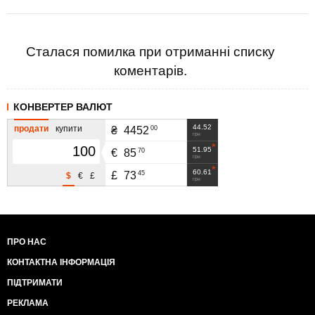
Сталася помилка при отриманні списку
коментарів.
КОНВЕРТЕР ВАЛЮТ
44.52
продати
купити
00
₴
4452
грн
51.95
70
€
85
грн
60.61
45
£
73
$
€
£
грн
ПРО НАС
КОНТАКТНА ІНФОРМАЦІЯ
ПІДТРИМАТИ
РЕКЛАМА