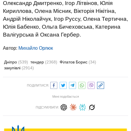
Олександр Дмитренко, Ігор Літвінов, Юлія
Кириллова, Олена Місник, Вікторія Нікітіна,
Андрій Ніколайчук, Ігор Руссу, Олена Тертична,
Юлія Бабенко, Ольга Бичеховська, Катерина
Валігурська й Оксана Гербер.
Автор:
Михайло Орлюк
Дніпро
(539)
тендер
(2368)
Філатов Борис
(34)
закупівлі
(2914)
ПОДІЛИТИСЯ:
Мені подобається
ПІДСУМУВАТИ: