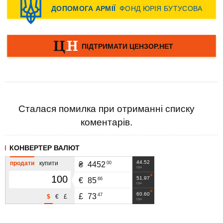
Сталася помилка при отриманні списку
коментарів.
КОНВЕРТЕР ВАЛЮТ
44.52
продати
купити
00
₴
4452
грн
51.97
66
€
85
грн
60.60
47
£
73
$
€
£
грн