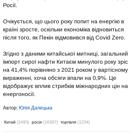
Росії.
Очікується, що цього року попит на енергію в
країні зросте, оскільки економіка відновиться
після того, як Пекін відмовився від Covid Zero.
Згідно з даними китайської митниці, загальний
імпорт сирої нафти Китаєм минулого року зріс
на 41,4% порівняно з 2021 роком у вартісному
вираженні, хоча обсяги впали на 0,9%. Це
відображує вплив стрибків міжнародних цін на
енергоносії.
Автор:
Юлiя Далецька
Китай
(2493)
росія
(16307)
торгівля
(1234)