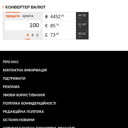
КОНВЕРТЕР ВАЛЮТ
44.52
продати
купити
00
₴
4452
грн
51.95
70
€
85
грн
60.61
45
£
73
$
€
£
грн
ПРО НАС
КОНТАКТНА ІНФОРМАЦІЯ
ПІДТРИМАТИ
РЕКЛАМА
УМОВИ КОРИСТУВАННЯ
ПОЛІТИКА КОНФІДЕНЦІЙНОСТІ
РЕДАКЦІЙНА ПОЛІТИКА
ОСТАННІ НОВИНИ