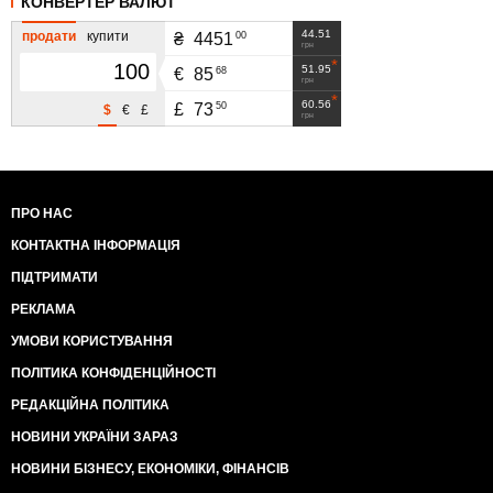
КОНВЕРТЕР ВАЛЮТ
44.51
продати
купити
00
₴
4451
грн
51.95
68
€
85
грн
60.56
50
£
73
$
€
£
грн
ПРО НАС
КОНТАКТНА ІНФОРМАЦІЯ
ПІДТРИМАТИ
РЕКЛАМА
УМОВИ КОРИСТУВАННЯ
ПОЛІТИКА КОНФІДЕНЦІЙНОСТІ
РЕДАКЦІЙНА ПОЛІТИКА
НОВИНИ УКРАЇНИ ЗАРАЗ
НОВИНИ БІЗНЕСУ, ЕКОНОМІКИ, ФІНАНСІВ