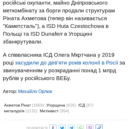
російські окупанти, майно Дніпровського
меткомбінату за борги продали структурам
Ріната Ахметова (тепер він називається
"Каметсталь"), а ISD Huta Czestochowa в
Польщі та ISD Dunaferr в Угорщині
збанкрутували.
А співвласника ІСД Олега Мкртчана у 2019
році
засудили до дев'яти років колонії в Росії
за
звинуваченням у розкраданні понад 1 млрд
рублів у російського ВЕБу.
Автор:
Михайло Орлюк
Ахметов Рінат
(1669)
Угорщина
(626)
ІСД
(87)
металургія
(1132)
Метінвест
(954)
ПОДІЛИТИСЯ: