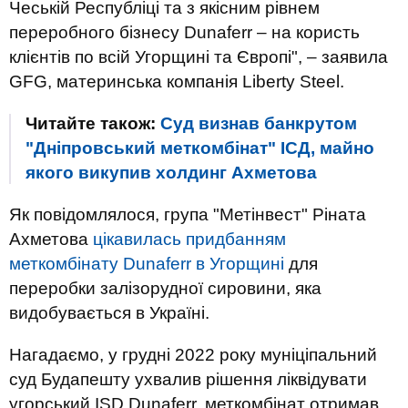
Чеській Республіці та з якісним рівнем
переробного бізнесу Dunaferr – на користь
клієнтів по всій Угорщині та Європі", – заявила
GFG, материнська компанія Liberty Steel.
Читайте також:
Суд визнав банкрутом
"Дніпровський меткомбінат" ІСД, майно
якого викупив холдинг Ахметова
Як повідомлялося, група "Метінвест" Ріната
Ахметова
цікавилась придбанням
меткомбінату Dunaferr в Угорщині
для
переробки залізорудної сировини, яка
видобувається в Україні.
Нагадаємо, у грудні 2022 року муніціпальний
суд Будапешту ухвалив рішення ліквідувати
угорський ISD Dunaferr, меткомбінат отримав