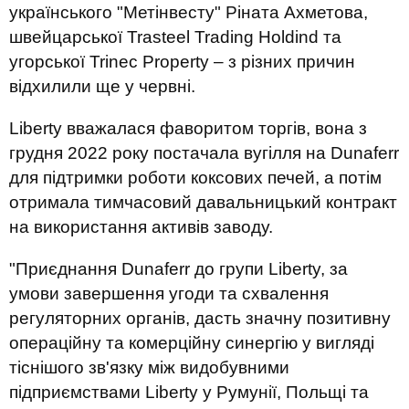
українського "Метінвесту" Ріната Ахметова,
швейцарської Trasteel Trading Holdind та
угорської Trinec Property – з різних причин
відхилили ще у червні.
Liberty вважалася фаворитом торгів, вона з
грудня 2022 року постачала вугілля на Dunaferr
для підтримки роботи коксових печей, а потім
отримала тимчасовий давальницький контракт
на використання активів заводу.
"Приєднання Dunaferr до групи Liberty, за
умови завершення угоди та схвалення
регуляторних органів, дасть значну позитивну
операційну та комерційну синергію у вигляді
тіснішого зв'язку між видобувними
підприємствами Liberty у Румунії, Польщі та