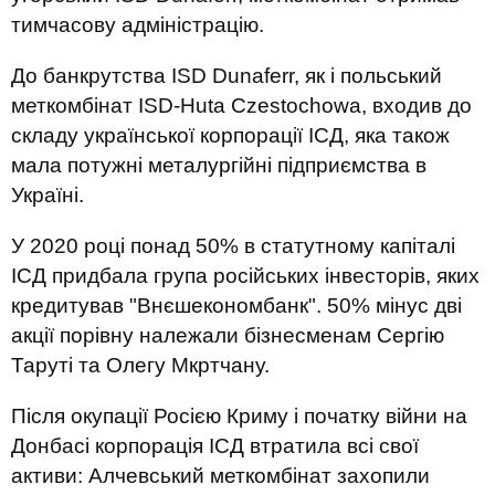
тимчасову адміністрацію.
До банкрутства ISD Dunaferr, як і польський
меткомбінат ISD-Huta Czestochowa, входив до
складу української корпорації ІСД, яка також
мала потужні металургійні підприємства в
Україні.
У 2020 році понад 50% в статутному капіталі
ІСД придбала група російських інвесторів, яких
кредитував "Внєшекономбанк". 50% мінус дві
акції порівну належали бізнесменам Сергію
Таруті та Олегу Мкртчану.
Після окупації Росією Криму і початку війни на
Донбасі корпорація ІСД втратила всі свої
активи: Алчевський меткомбінат захопили