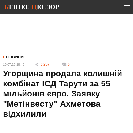
НОВИНИ
3 257
0
13.07.23 18:43
Угорщина продала колишній
комбінат ІСД Тарути за 55
мільйонів євро. Заявку
"Метінвесту" Ахметова
відхилили