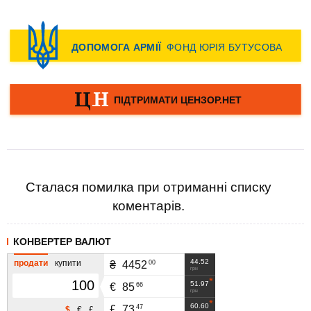
Сталася помилка при отриманні списку
коментарів.
КОНВЕРТЕР ВАЛЮТ
44.52
продати
купити
00
₴
4452
грн
51.97
66
€
85
грн
60.60
47
£
73
$
€
£