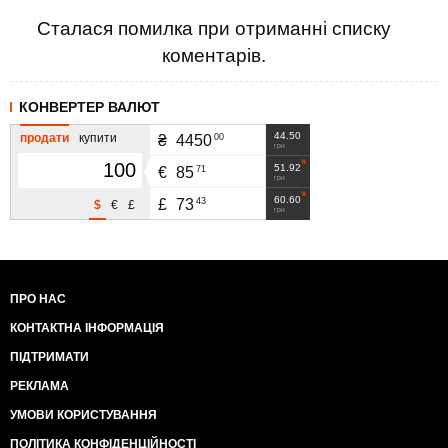
Сталася помилка при отриманні списку
коментарів.
КОНВЕРТЕР ВАЛЮТ
44.50
продати
купити
00
₴
4450
грн
51.92
71
€
85
грн
60.60
43
£
73
$
€
£
грн
ПРО НАС
КОНТАКТНА ІНФОРМАЦІЯ
ПІДТРИМАТИ
РЕКЛАМА
УМОВИ КОРИСТУВАННЯ
ПОЛІТИКА КОНФІДЕНЦІЙНОСТІ