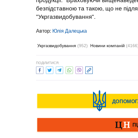
продукції. "Враховуючи вищенаведе
безпідставною та такою, що не підля
"Укргазвидобування".
Автор:
Юлiя Далецька
Укргазвидобування
(952)
Новини компаній
(4166
ПОДІЛИТИСЯ: