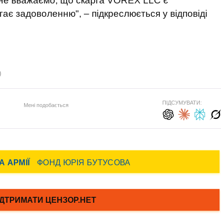
не вважаємо, що скарга VOREX LLC є
гає задоволенню", – підкреслюється у відповіді
)
ПІДСУМУВАТИ:
Мені подобається