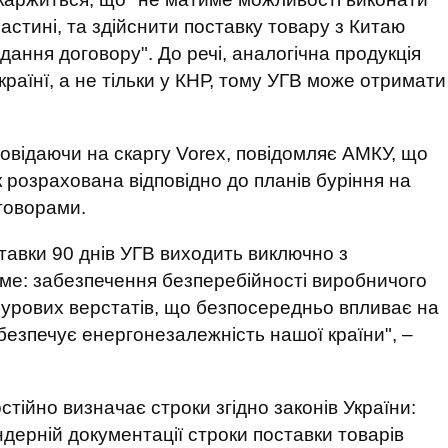
частині, та здійснити поставку товару з Китаю
дання договору". До речі, аналогічна продукція
раїнї, а не тільки у КНР, тому УГВ може отримати
повідаючи на скаргу Vorex, повідомляє АМКУ, що
к розрахована відповідно до планів буріння на
оговорами.
тавки 90 днів УГВ виходить виключно з
ме: забезпечення безперебійності виробничого
урових верстатів, що безпосередньо впливає на
безпечує енергонезалежність нашої країни", –
тійно визначає строки згідно законів України:
дерній документації строки поставки товарів