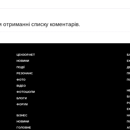
 отриманні списку коментарів.
ЦЕНЗОР.НЕТ
Б
НОВИНИ
Е
ПОДІЇ
Д
РЕЗОНАНС
П
ФОТО
П
ВІДЕО
Н
ФОТОШОПИ
Б
БЛОГИ
Р
ФОРУМ
Е
БІЗНЕС
Н
НОВИНИ
П
ГОЛОВНЕ
А