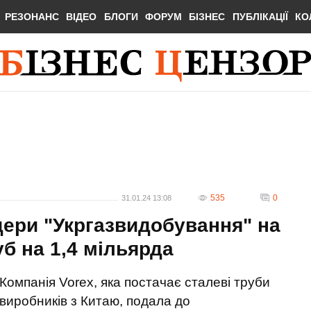
РЕЗОНАНС
ВІДЕО
БЛОГИ
ФОРУМ
БІЗНЕС
ПУБЛІКАЦІЇ
КО
535
0
31.01.24 13:08
дери "Укргазвидобування" на
б на 1,4 мільярда
Компанія Vorex, яка постачає сталеві труби
виробників з Китаю, подала до