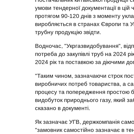
умови тендерної документації в цій 
протягом 90-120 днів з моменту укла
виробляється в странах Європи та Ук
трубну продукцію звідти.
Водночас, "Укргазвидобування", від
потреба до закупівлі труб на 2024 рі
2024 рік та поставкою за діючими д
"Таким чином, зазначаючи строк пос
виробничих потреб товариства, а са
процесу та попередження простою б
видобуток природнього газу, який за
сказано в документі.
Як зазначає УГВ, держкомпанія самос
"замовник самостійно зазначає в тен