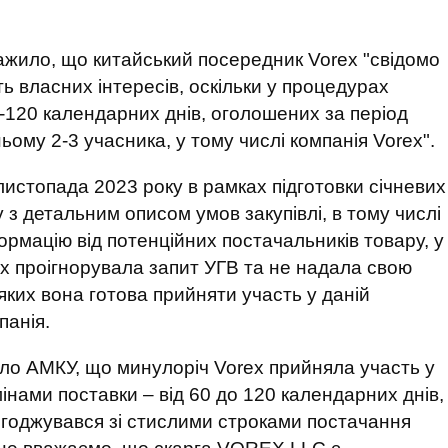
важило, що китайський посередник Vorex "свідомо
ь власних інтересів, оскільки у процедурах
0-120 календарних днів, оголошених за період
ьому 2-3 учасника, у тому числі компанія Vorex".
истопада 2023 року в рамках підготовки січневих
 з детальним описом умов закупівлі, в тому числі
ормацію від потенційних постачальників товару, у
rex проігнорувала запит УГВ та не надала свою
яких вона готова прийняти участь у даній
панія.
ло АМКУ, що минулоріч Vorex прийняла участь у
нами поставки – від 60 до 120 календарних днів,
огоджувався зі стислими строками постачання