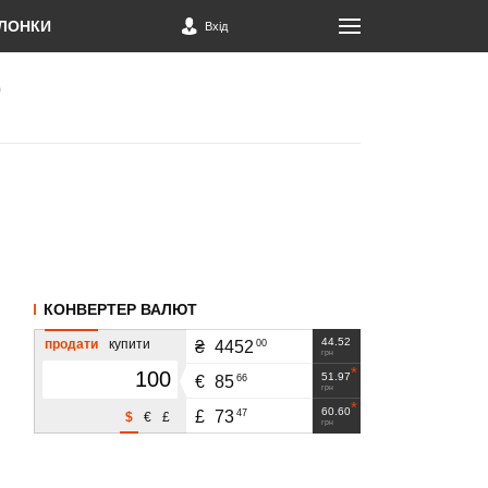
ЛОНКИ
Вхід
КОНВЕРТЕР ВАЛЮТ
44.52
продати
купити
00
₴
4452
грн
51.97
66
€
85
грн
60.60
47
£
73
$
€
£
грн