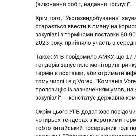
(виконання робіт, надання послуг)".
Крім того, "Укргазвидобування" зау
старається ввести в оману на корист
закупівлі з термінами поставки 60-9
2023 року, прийняло участь в середн
Також УГВ повідомило АМКУ, що 17 л
тендерів запустило моніторинг ринку
термінів поставки, аби отримати інф
тому числі і від Vorex. "Компанія Vo
пропозицію із зазначенням умов, на 
закупівлі", – констатує державна ком
Окрім цього УГВ додатково повідоми
чотирьох тендерах з короткими термі
тобто китайський посередник тоді п