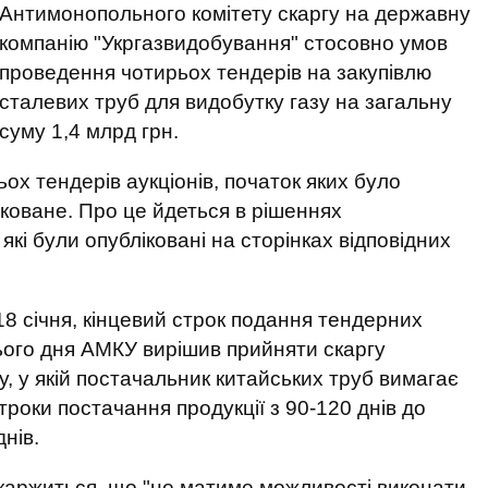
Антимонопольного комітету скаргу на державну
компанію "Укргазвидобування" стосовно умов
проведення чотирьох тендерів на закупівлю
сталевих труб для видобутку газу на загальну
суму 1,4 млрд грн.
ох тендерів аукціонів, початок яких було
оковане. Про це йдеться в рішеннях
які були опубліковані на сторінках відповідних
18 січня, кінцевий строк подання тендерних
цього дня АМКУ вирішив прийняти скаргу
, у якій постачальник китайських труб вимагає
троки постачання продукції з 90-120 днів до
днів.
скаржиться, що "не матиме можливості виконати