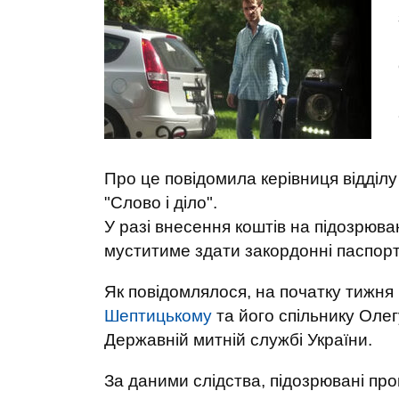
Про це повідомила керівниця відділ
"Слово і діло".
У разі внесення коштів на підозрюван
муститиме здати закордонні паспорт
Як повідомлялося, на початку тижн
Шептицькому
та його спільнику Олег
Державній митній службі України.
За даними слідства, підозрювані пр