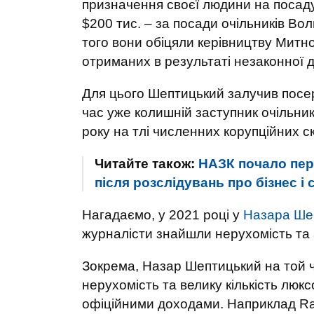
призначення своєї людини на посаду 
$200 тис. – за посади очільників Вол
того вони обіцяли керівництву Митн
отриманих в результаті незаконної д
Для цього Шептицький залучив посе
час уже колишній заступник очільни
року на тлі численних корупційних ск
Читайте також:
НАЗК почало пер
після розслідувань про бізнес і 
Нагадаємо, у 2021 році у
Назара Шеп
журналісти знайшли нерухомість та а
Зокрема, Назар Шептицький на той ч
нерухомість та велику кількість люксо
офіційними доходами. Наприклад Ran