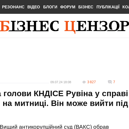
РЕЗОНАНС
ВІДЕО
БЛОГИ
ФОРУМ
БІЗНЕС
ПУБЛІКАЦІЇ
КО
3 827
7
09.07.24 18:08
 голови КНДІСЕ Рувіна у справі
на митниці. Він може вийти під
Вищий антикорупційний суд (ВАКС) обрав