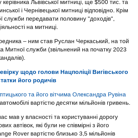
керівника Львівської митниці, ще $500 тис. та
инської і Чернівецької митниці відповідно. Крім
ої служби передавати половину "доходів",
іяльності на митниці.
редника – ним став Руслан Черкаський, на той
ка Митної служби (звільнений на початку 2023
андалів).
евірку щодо голови Нацполіції Вигівського
статки його родичів
тицького та його вітчима Олександра Рувіна
втомобілі вартістю десятки мільйонів гривень.
ас мав у власності та користуванні дорогу
вих автівок, які були не співмірні з його
ge Rover вартістю близько 3,5 мільйонів