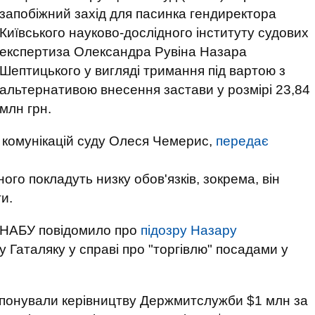
запобіжний захід для пасинка гендиректора
Київського науково-дослідного інституту судових
експертиза Олександра Рувіна Назара
Шептицького у вигляді тримання під вартою з
альтернативою внесення застави у розмірі 23,84
млн грн.
у комунікацій суду Олеся Чемерис,
передає
ого покладуть низку обов'язків, зокрема, він
и.
я НАБУ повідомило про
підозру Назару
у Гаталяку у справі про "торгівлю" посадами у
опонували керівництву Держмитслужби $1 млн за