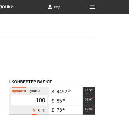
ЛОНКИ
Вхід
КОНВЕРТЕР ВАЛЮТ
44.52
продати
купити
00
₴
4452
грн
51.97
66
€
85
грн
60.60
47
£
73
$
€
£
грн