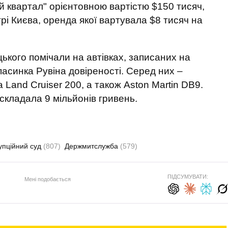
й квартал" орієнтовною вартістю $150 тисяч,
рі Києва, оренда якої вартувала $8 тисяч на
ького помічали на автівках, записаних на
пасинка Рувіна довіреності. Серед них –
Land Cruiser 200, а також Aston Martin DB9.
 складала 9 мільйонів гривень.
упційний суд
(807)
Держмитслужба
(579)
ПІДСУМУВАТИ:
Мені подобається