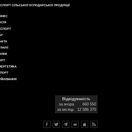
КСПОРТ СІЛЬСЬКОГОСПОДАРСЬКОЇ ПРОДУКЦІЇ
ІЗНЕС
ОСІЯ
КСПОРТ
БУ
АФТА
ГРАРІЇ
АНКИ
ОРТ
НЕРГЕТИКА
МПОРТ
УЙНУВАННЯ
Відвідуваність
за вчора
660 550
за місяць
12 586 370