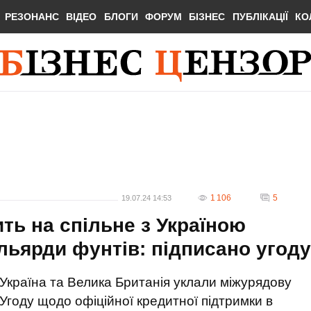
РЕЗОНАНС
ВІДЕО
БЛОГИ
ФОРУМ
БІЗНЕС
ПУБЛІКАЦІЇ
КО
1 106
5
19.07.24 14:53
ть на спільне з Україною
льярди фунтів: підписано угоду
Україна та Велика Британія уклали міжурядову
Угоду щодо офіційної кредитної підтримки в