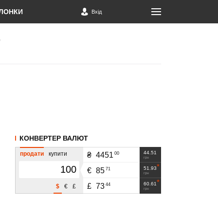
ЛОНКИ
Вхід
КОНВЕРТЕР ВАЛЮТ
44.51
продати
купити
00
₴
4451
грн
51.93
71
€
85
грн
60.61
44
£
73
$
€
£
грн