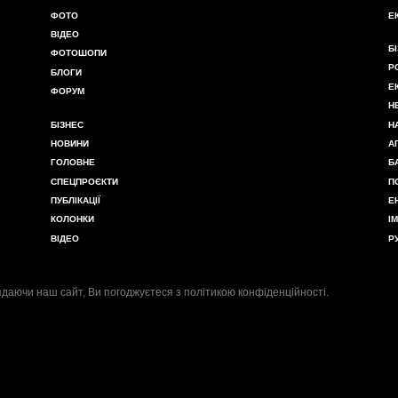
ФОТО
Е
ВІДЕО
Б
ФОТОШОПИ
Р
БЛОГИ
Е
ФОРУМ
Н
БІЗНЕС
Н
НОВИНИ
А
ГОЛОВНЕ
Б
СПЕЦПРОЄКТИ
П
ПУБЛІКАЦІЇ
Е
КОЛОНКИ
І
ВІДЕО
Р
даючи наш сайт, Ви погоджуєтеся з
політикою конфіденційності
.