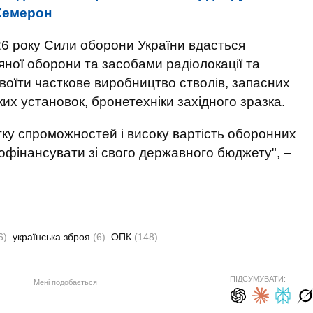
 Кемерон
26 року Сили оборони України вдасться
ної оборони та засобами радіолокації та
воїти часткове виробництво стволів, запасних
ких установок, бронетехніки західного зразка.
тку спроможностей і високу вартість оборонних
рофінансувати зі свого державного бюджету", –
6)
українська зброя
(6)
ОПК
(148)
ПІДСУМУВАТИ:
Мені подобається