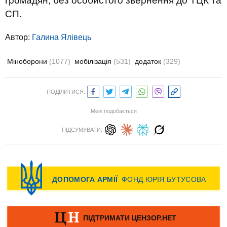
громадян, без особистого звернення до ТЦК та
СП.
Автор:
Галина Ялівець
Міноборони
(1077)
мобілізація
(531)
додаток
(329)
ПОДІЛИТИСЯ:
Мені подобається
ПІДСУМУВАТИ: