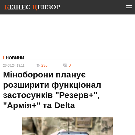
НОВИНИ
236
0
28.08.24 19:11
Міноборони планує
розширити функціонал
застосунків "Резерв+",
"Армія+" та Delta