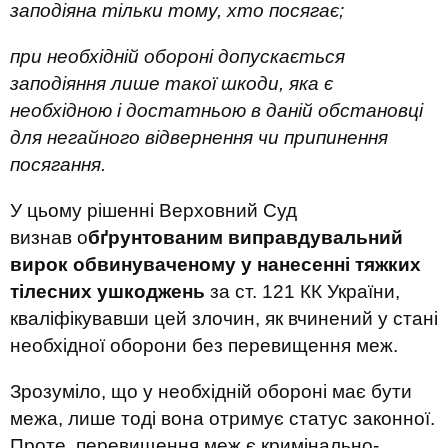
заподіяна тільки тому, хто посягає;
при необхідній обороні допускається
заподіяння лише такої шкоди, яка є
необхідною і достатньою в даній обстановці
для негайного відвернення чи припинення
посягання.
У цьому рішенні Верховний Суд
визнав о
бґрунтованим виправдувальний
вирок обвинуваченому у нанесенні тяжких
тілесних ушкоджень
за ст. 121 КК України,
кваліфікувавши цей злочин, як вчинений у стані
необхідної оборони без перевищення меж.
Зрозуміло, що у необхідній обороні має бути
межа, лише тоді вона отримує статус законної.
Проте, перевищення меж є кримінально-