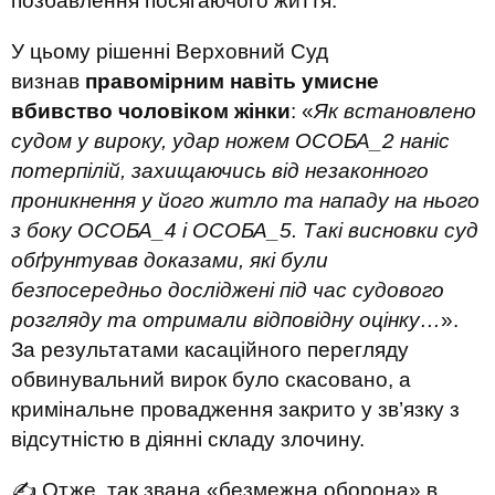
позбавлення посягаючого життя.
У цьому рішенні Верховний Суд
визнав
правомірним навіть умисне
вбивство чоловіком жінки
: «
Як встановлено
судом у вироку, удар ножем ОСОБА_2 наніс
потерпілій, захищаючись від незаконного
проникнення у його житло та нападу на нього
з боку ОСОБА_4 і ОСОБА_5. Такі висновки суд
обґрунтував доказами, які були
безпосередньо досліджені під час судового
розгляду та отримали відповідну оцінку…
».
За результатами касаційного перегляду
обвинувальний вирок було скасовано, а
кримінальне провадження закрито у зв’язку з
відсутністю в діянні складу злочину.
✍ Отже, так звана «безмежна оборона» в