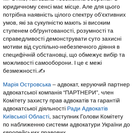
юридичному сенсі має місце. Але для цього
потрібна наявність цілого спектру об’єктивних
умов, які за сукупністю мають зі високим
ступенем обґрунтованості, розумності та
справедливості демонструвати суто захисні
мотиви від суспільно-небезпечного діяння в
специфічній обстановці, що обмежує вибір та
можливості самооборони. І це є межі
безмежності.✍
Марія Островська
– адвокат, керуючий партнер
адвокатської компанія “ПАРТНЕРИ”, член
Комітету захисту прав адвокатів та гарантій
адвокатської діяльності
Ради Адвокатів
Київської Області
, заступник Голови Комітету
по наближенню системи адвокатури України до
європейських правових