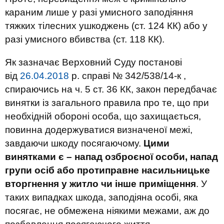
караним лише у разі умисного заподіяння
тяжких тілесних ушкоджень (ст. 124 КК) або у
разі умисного вбивства (ст. 118 КК).
Як зазначає Верховний Суду постанові
від
26.04.2018
р. справі № 342/538/14-к ,
спираючись на ч. 5 ст. 36 КК, закон передбачає
винятки із загального правила про те, що при
необхідній обороні особа, що захищається,
повинна додержуватися визначеної межі,
завдаючи шкоду посягаючому.
Цими
винятками є – напад озброєної особи, напад
групи осіб або протиправне насильницьке
вторгнення у житло чи інше приміщення
. У
таких випадках шкода, заподіяна особі, яка
посягає, не обмежена ніякими межами, аж до