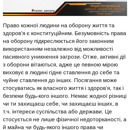
Право кожної людини на оборону життя та
здоров’я є конституційним. Безумовність права
на оборону підкреслюється його законним
використанням незалежно від можливості
пасивного уникнення загрози. Отже, активні дії
з оборони вітаються, адже це певною мірою
виховує в людині гідне ставлення до себе та
чуйне ставлення до інших. Посягання може
стосуватись як власного життя і здоров’я, так і
безпеки будь-кого іншого. Немає жодної різниці
чи ти захищаєш себе, чи захищаєш інших, в
т.ч. інтереси суспільства або держави. Це
стосується не лише фізичної недоторканості, а
й майна чи будь-якого іншого права чи