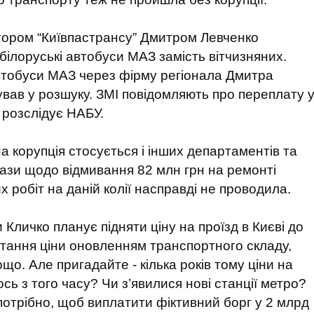
ктором “Київпастрансу” Дмитром Левченко
 білоруські автобуси МАЗ замість вітчизняних.
автобуси МАЗ через фірму регіонала Дмитра
ував у розшуку. ЗМІ повідомляють про переплату 
 розслідує НАБУ.
 корупція стосується і інших департаментів та
ази щодо відмивання 82 млн грн на ремонті
 робіт на даній колії насправді не проводила.
 Кличко планує підняти ціну на проїзд в Києві до
тання ціни оновленням транспортного складу,
що. Але пригадайте - кілька років тому ціни на
сь з того часу? Чи з’явилися нові станції метро?
потрібно, щоб виплатити фіктивний борг у 2 млрд