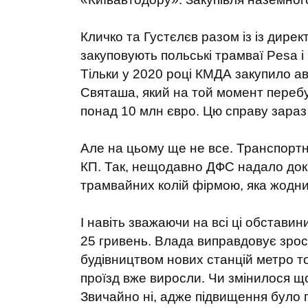
Кличко та Густєлєв разом із із дире
закуповують польські трамваї Pesa і
Тільки у 2020 році КМДА закупило 
Святаша, який на той момент переб
понад 10 млн євро. Цю справу зараз
Але на цьому ще не все. Транспортна
КП. Так, нещодавно ДФС надало док
трамвайних колій фірмою, яка жодних
І навіть зважаючи на всі ці обставини
25 гривень. Влада виправдовує зрос
будівництвом нових станцій метро то
проїзд вже виросли. Чи змінилося що
Звичайно ні, адже підвищення було 