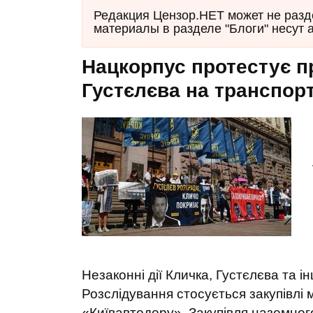
Редакция Цензор.НЕТ может не разд
материалы в разделе "Блоги" несут 
Нацкорпус протестує пр
Густєлєва на транспорт
Незаконні дії Кличка, Густєлєва та 
Розслідування стосується закупівлі
«Київавтодору». Закупівля наземного