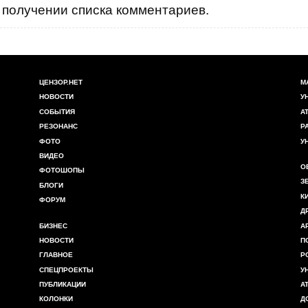
получении списка комментариев.
ЦЕНЗОР.НЕТ
М
НОВОСТИ
У
СОБЫТИЯ
А
РЕЗОНАНС
Р
ФОТО
У
ВИДЕО
О
ФОТОШОПЫ
З
БЛОГИ
К
ФОРУМ
Д
БИЗНЕС
А
НОВОСТИ
П
ГЛАВНОЕ
Р
СПЕЦПРОЕКТЫ
У
ПУБЛИКАЦИИ
А
КОЛОНКИ
Д