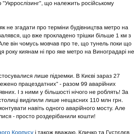
 "Укррослізинг", що належить російському
 як не згадати про терміни будівництва метро на
лявся, що вже прокладено трішки більше 1 км з
Але він чомусь мовчав про те, що тунель поки що
ця року киянам ні про яке метро на Виноградарі н
 стосувалися лише підземки. В Києві зараз 27
межено працездатних” - разом 99 аварійних
явних. І з ними у більшості нічого не роблять! За
 столиці виділили лише нещасних 110 млн грн.
монтувати навіть одного аварійного мосту. Але
лися - просто роздерібанили кошти!
ного Корпусу
і також вважаю, Кличко та Густєлєв