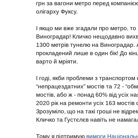
грн за вагони метро перед компанією
олігарху Фуксу.
І якщо ми вже згадали про метро, то
Виноградар! Кличко нещодавно вихва
1300 метрів тунелю на Виноградар. 
прокладений лише в один бік! До кін
варто й мріяти.
І годі, якби проблеми з транспортом
“непрацездатних” мостів та 72 - “об
мостів, або ж - понад 60% від усіх на
2020 рік на ремонти усіх 163 мостів
Зрозуміло, що на такі гроші не відре
Кличко та Густєлєв навіть не намага
Тому я підтримую
вимоги Національ