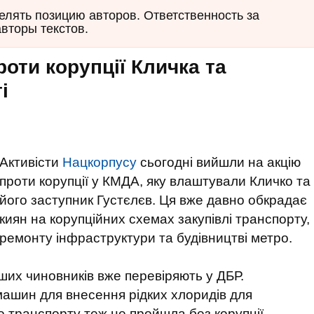
елять позицию авторов. Ответственность за
авторы текстов.
оти корупції Кличка та
і
Активісти
Нацкорпусу
сьогодні вийшли на акцію
проти корупції у КМДА, яку влаштували Кличко та
його заступник Густєлєв. Ця вже давно обкрадає
киян на корупційних схемах закупівлі транспорту,
ремонту інфраструктури та будівництві метро.
інших чиновників вже перевіряють у ДБР.
 машин для внесення рідких хлоридів для
 транспорту теж не пройшла без корупції.