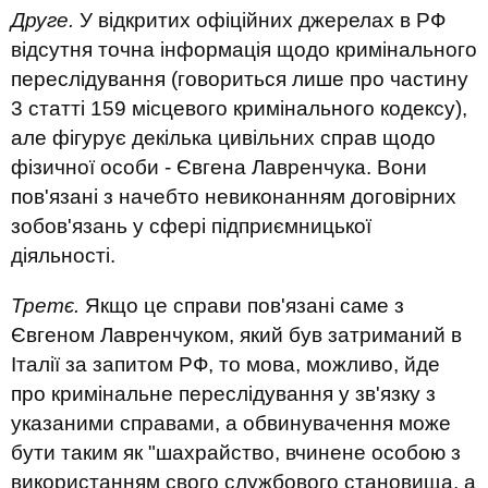
Друге.
У відкритих офіційних джерелах в РФ
відсутня точна інформація щодо кримінального
переслідування (говориться лише про частину
3 статті 159 місцевого кримінального кодексу),
але фігурує декілька цивільних справ щодо
фізичної особи - Євгена Лавренчука. Вони
пов'язані з начебто невиконанням договірних
зобов'язань у сфері підприємницької
діяльності.
Третє.
Якщо це справи пов'язані саме з
Євгеном Лавренчуком, який був затриманий в
Італії за запитом РФ, то мова, можливо, йде
про кримінальне переслідування у зв'язку з
указаними справами, а обвинувачення може
бути таким як "шахрайство, вчинене особою з
використанням свого службового становища, а