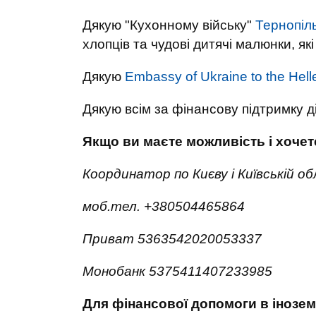
Дякую "Кухонному війську"
Тернопіл
хлопців та чудові дитячі малюнки, які
Дякую
Embassy of Ukraine to the Hell
Дякую всім за фінансову підтримку д
Якщо ви маєте можливість і хоче
Координатор по Києву і Київській о
моб.тел. +380504465864
Приват 5363542020053337
Монобанк 5375411407233985
Для фінансової допомоги в інозем