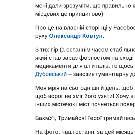
мені дали зрозуміти, що правильно к
місцевих це принципово)
Про це на власній сторінці у Faceb
руху
Олександр Ковтун.
З тих пір (а останнім часом стабіль
який став зараз форпостом на сході 
медикаменти для шпиталів, то щось з
Дубовський
– завозив гуманітарну д
Моя мрія на сьогоднішній день, щоб 
щоб ворог не зміг його узяти! Хочу в
інших містечок і міст почнеться пов
БахмУт, Тримайся! Герої тримайтесь
На фото: наші останні за цей місяц