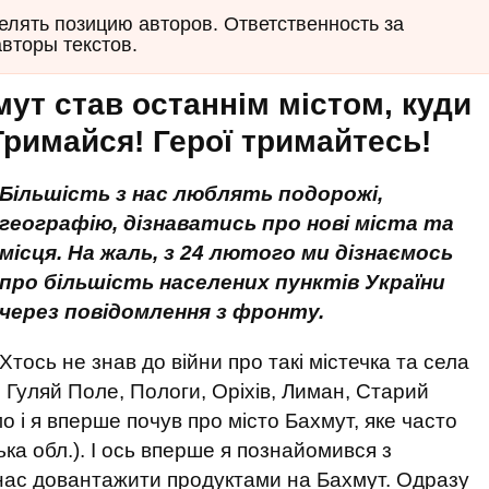
елять позицию авторов. Ответственность за
авторы текстов.
ут став останнім містом, куди
Тримайся! Герої тримайтесь!
Більшість з нас люблять подорожі,
географію, дізнаватись про нові міста та
місця. На жаль, з 24 лютого ми дізнаємось
про більшість населених пунктів України
через повідомлення з фронту.
Хтось не знав до війни про такі містечка та села
, Гуляй Поле, Пологи, Оріхів, Лиман, Старий
о і я вперше почув про місто Бахмут, яке часто
ька обл.). І ось вперше я познайомився з
и нас довантажити продуктами на Бахмут. Одразу