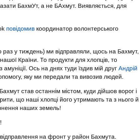
азати БахмУт, а не БАхмут. Виявляється, для
ook
повідомив
координатор волонтерського
но раз у тиждень) ми відправляли, щось на Бахмут,
нашої Країни. То продукти для хлопців, то
 амуніції. Ось на днях туди їздив мій друг
Андрій
опомогу, яку ми передали та вивозив людей.
Бахмут став останнім містом, куди дійшов ворог і
ірити, що наші хлопці його утримають та з нього й
ернення наших земель!
!
ь відправлення на фронт у район Бахмута.