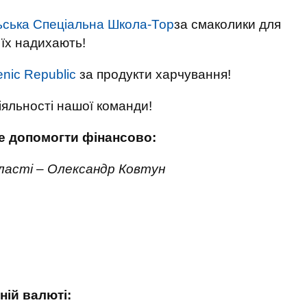
ьська Спеціальна Школа-Тор
за смаколики для
 їх надихають!
enic Republic
за продукти харчування!
іяльності нашої команди!
те допомогти фінансово:
бласті – Олександр Ковтун
ній валюті: