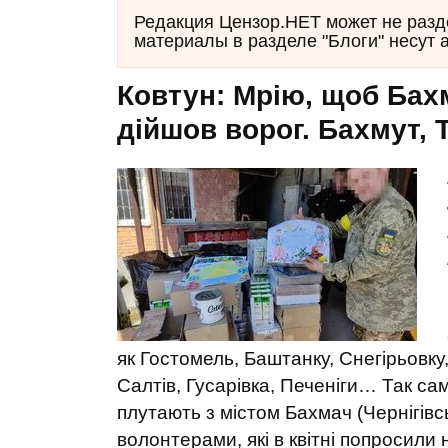
Редакция Цензор.НЕТ может не разд
материалы в разделе "Блоги" несут 
Ковтун: Мрію, щоб Бахм
дійшов ворог. Бахмут, 
як Гостомель, Баштанку, Снегірьовку
Салтів, Гусарівка, Печеніги… Так сам
плутають з містом Бахмач (Чернігівс
волонтерами, які в квітні попросил