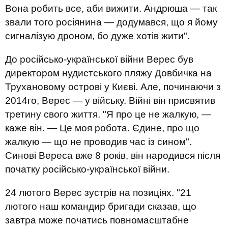
Вона робить все, аби вижити. Андрюша — так
звали того росіянина — додумався, що я йому
сигналізую дроном, бо дуже хотів жити".
До російсько-української війни Верес був
директором нудистського пляжу Довбичка на
Трухановому острові у Києві. Але, починаючи з
2014го, Верес — у війську. Війні він присвятив
третину свого життя. "Я про це не жалкую, —
каже він. — Це моя робота. Єдине, про що
жалкую — що не проводив час із сином".
Синові Вереса вже 8 років, він народився після
початку російсько-української війни.
24 лютого Верес зустрів на позиціях. "21
лютого наш командир бригади сказав, що
завтра може початись повномасштабне