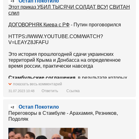
Остап Покотило
HTTPS://WWW.YOUTUBE.COM/WATCH?
+3
V=LEAYZ8JFAFU
Этот приказ УБИЛ ТЫСЯЧИ СОЛДАТ ВСУ!
СВИТАН
слил
ДОГОВОРНЯК Киева с РФ
- Путин проговорился
HTTPS://WWW.YOUTUBE.COM/WATCH?
V=LEAYZ8JFAFU
Это история прошлогодней сдачи украинских
территорий Крыма и Донбасса на определенное
время россии, практически навсегда
Стамбульские соглашения
, в результате которых
было договорено о
беспрепятственном выходе
показать весь комментарий
россиян с севера Украины, (около 40 тысяч
Ответить
Ссылка
31.07.2023 10:48
россиян)
Остап Покотило
Если бы они там остались, мы бы их разорвалали,
+2
это практически были смертники
Переговоры в Стамбуле - Арахамия, Резников,
Подоляк
Путин
у нужно было бежать оттуда, как-то бежать,
чтоб его отпустили