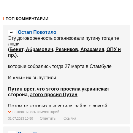
ТОП КОММЕНТАРИИ
Остап Покотило
+4
Эту договоренность организовали путину тогда те
люди
(
Бенет, Абрамович, Резников, Арахамия, ОПУ и
пр
.),
которые собрались тогда 27 марта в Стамбуле
И «мы» их выпустили.
Путин врет, что этого просила украинская
сторона,
этого просил Путин
Потом те которых выпустили ,зайдя с другой
стороны убивали наших...
показать весь комментарий
Ответить
Ссылка
31.07.2023 10:50
Читайте и прозревайте