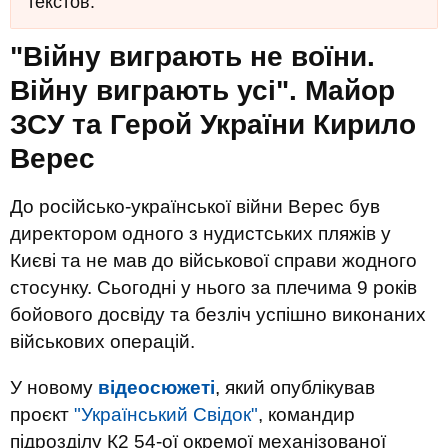
текстов.
"Війну виграють не воїни.
Війну виграють усі". Майор
ЗСУ та Герой України Кирило
Верес
До російсько-української війни Верес був
директором одного з нудистських пляжів у
Києві та не мав до військової справи жодного
стосунку. Сьогодні у нього за плечима 9 років
бойового досвіду та безліч успішно виконаних
військових операцій.
У новому
відеосюжеті
, який опублікував
проєкт
"Український Свідок"
, командир
підрозділу К2 54-ої окремої механізованої