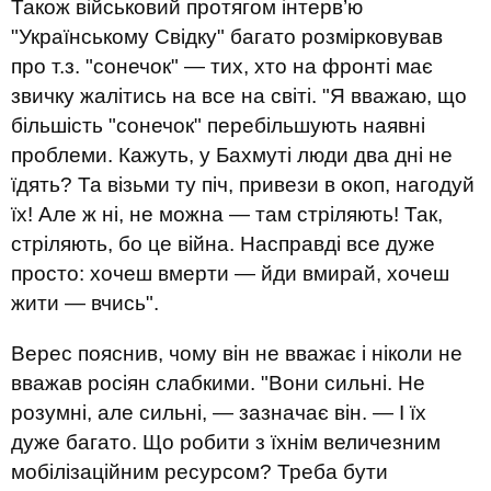
Також військовий протягом інтерв’ю
"Українському Свідку" багато розмірковував
про т.з. "сонечок" — тих, хто на фронті має
звичку жалітись на все на світі. "Я вважаю, що
більшість "сонечок" перебільшують наявні
проблеми. Кажуть, у Бахмуті люди два дні не
їдять? Та візьми ту піч, привези в окоп, нагодуй
їх! Але ж ні, не можна — там стріляють! Так,
стріляють, бо це війна. Насправді все дуже
просто: хочеш вмерти — йди вмирай, хочеш
жити — вчись".
Верес пояснив, чому він не вважає і ніколи не
вважав росіян слабкими. "Вони сильні. Не
розумні, але сильні, — зазначає він. — І їх
дуже багато. Що робити з їхнім величезним
мобілізаційним ресурсом? Треба бути