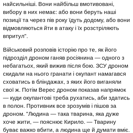
найсильніші. Вони найбільш вмотивовані,
вибору в них немає: або вони беруть наші
позиції та через пів року їдуть додому, або вони
відмовляються йти в атаку і їх розстріляють
впритул".
Військовий розповів історію про те, як його
підрозділ дроном ганяв росіянина — одного з
небагатьох, який вижив після бою. ЗСУ дроном
скидали на нього гранати і окупант намагався
сховатись в бліндажах, з яких його виганяли
свої ж. Потім Верес дроном показав напрямок
— куди окупантові треба рухатись, аби здатись
в полон. Противник все зрозумів і пішов за
дроном. "Людина — така тварина, яка дуже
хоче жити, — пояснює Кирило. — Тварину
буває важко вбити, а людина ще й думати вміє.