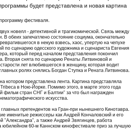
 программы будет представлена и новая картина
программу фестиваля.
 двух новелл - детективной и трагикомической. Связь между
. В обеих запечатлено состояние социума, окончательно
евратившегося в некую взвесь, хаос, упертую на чепухе
ой по сценарию одесского художника и сценариста Евгения
тера, который перед началом представления покончил
а. Вторая снята по сценарию Ренаты Литвиновой и
 старости лет влюбившегося в женщину, которая водит
главных ролях снялись Богдан Ступка и Рената Литвинова.
на котором представлена лента. Картина представляла
ribeca в Ною-Йорке. Помимо этого, в марте этого года
й фильм стран СНГ и Балтии" за что был награжден
нематографического искусства.
 главных претендентов на Гран-при нынешнего Кинотавра.
ие именитые режиссеры как Андрей Кончаловский и его
й "Александра", а также Андрей Звягинцев, работа
 на юбилейном 60-м Каннском кинофестивале приз за лучшую