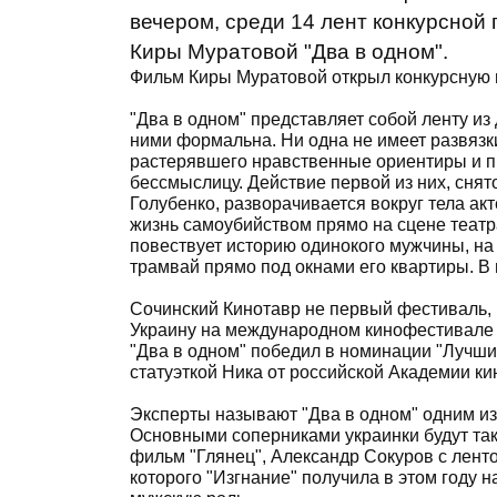
вечером, среди 14 лент конкурсной
Киры Муратовой "Два в одном".
Фильм Киры Муратовой открыл конкурсную 
"Два в одном" представляет собой ленту из
ними формальна. Ни одна не имеет развязки
растерявшего нравственные ориентиры и пр
бессмыслицу. Действие первой из них, снят
Голубенко, разворачивается вокруг тела ак
жизнь самоубийством прямо на сцене театр
повествует историю одинокого мужчины, на
трамвай прямо под окнами его квартиры. В 
Сочинский Кинотавр не первый фестиваль, 
Украину на международном кинофестивале T
"Два в одном" победил в номинации "Лучши
статуэткой Ника от российской Академии ки
Эксперты называют "Два в одном" одним из
Основными соперниками украинки будут так
фильм "Глянец", Александр Сокуров с ленто
которого "Изгнание" получила в этом году