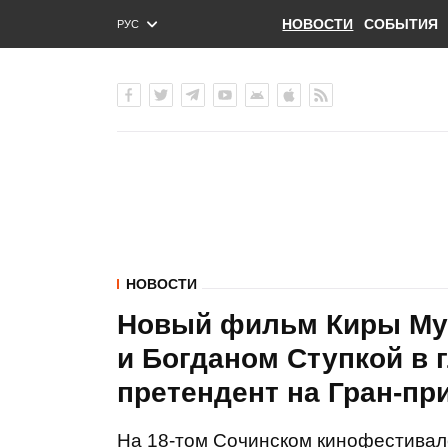
НОВОСТИ
СОБЫТИЯ
РУС
ENG
УКР
НОВОСТИ
Новый фильм Киры Мур
и Богданом Ступкой в 
претендент на Гран-пр
На 18-том Сочинском кинофестивале