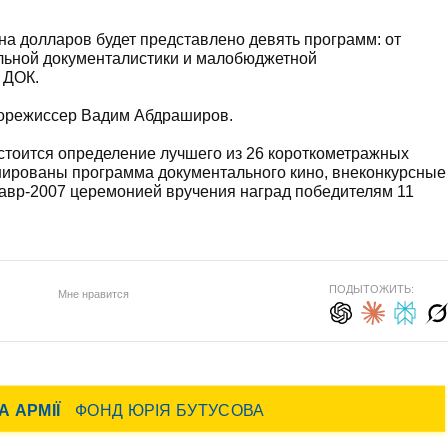
на долларов будет представлено девять программ: от
альной документалистики и малобюджетной
 ДОК.
инорежиссер Вадим Абдраширов.
остоится определение лучшего из 26 короткометражных
нированы программа документального кино, внеконкурсные
тавр-2007 церемонией вручения наград победителям 11
ПОДЫТОЖИТЬ:
Мне нравится