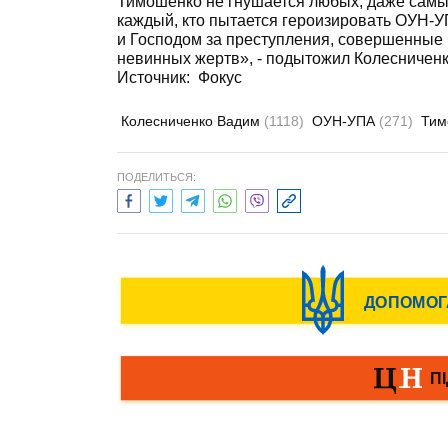
Тимошенко не гнушается любых, даже самы
каждый, кто пытается героизировать ОУН-У
и Господом за преступления, совершенные ч
невинных жертв», - подытожил Колесниченк
Источник: Фокус
Колесниченко Вадим
(1118)
ОУН-УПА
(271)
Тим
ПОДЕЛИТЬСЯ: