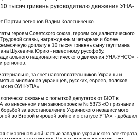
 10 тысяч гривень руководителю движения УНА-
от Партии регионов Вадим Колесниченко.
аты героям Советского союза, героям социалистического
 Трудовой славы, награжденным четырьмя и более
емесячную доплату в 10 тысяч гривень сыну гауптмана
ана Шухевича Юрию - известному русофобу,
адикального националистического движения УНА-УНСО», -
и регионов.
материально, за счет налогоплательщиков Украины и
мятью миллионов украинцев, русских, евреев, поляков -
ных из ОУН-УПА».
огически связаны с попыткой депутатов от БЮТ в
А во внесенном ими законопроекте № 5373 «О признании
борьбой за восстановление Украинского независимого
ной во Второй мировой войне и о статусе УПА», - добавил
ая с маргинальной частью западно-украинского электората,