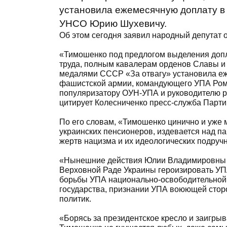
установила ежемесячную доплату в
УНСО Юрию Шухевичу.
Об этом сегодня заявил народный депутат 
«Тимошенко под предлогом выделения допл
труда, полным кавалерам орденов Славы и
медалями СССР «За отвагу» установила еж
фашистской армии, командующего УПА Ром
популяризатору ОУН-УПА и руководителю р
цитирует Колесниченко пресс-служба Парти
По его словам, «Тимошенко цинично и уже 
украинских пенсионеров, издевается над па
жертв нацизма и их идеологических подруч
«Нынешние действия Юлии Владимировны л
Верховной Раде Украины героизировать УП
борьбы УПА национально-освободительной 
государства, признании УПА воюющей сторо
политик.
«Борясь за президентское кресло и заигрыв