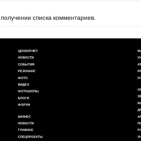
получении списка комментариев.
ЦЕНЗОР.НЕТ
М
НОВОСТИ
У
СОБЫТИЯ
А
РЕЗОНАНС
Р
ФОТО
У
ВИДЕО
О
ФОТОШОПЫ
З
БЛОГИ
К
ФОРУМ
Д
БИЗНЕС
А
НОВОСТИ
П
ГЛАВНОЕ
Р
СПЕЦПРОЕКТЫ
У