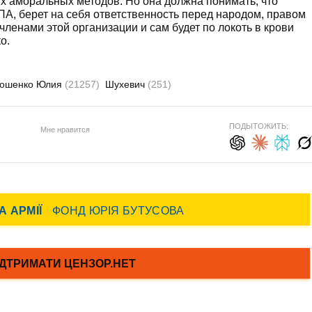
х аморальных методов. Но она должна понимать, что
ПА, берет на себя ответственность перед народом, правом
ленами этой организации и сам будет по локоть в крови
о.
ошенко Юлия
(21257)
Шухевич
(251)
ПОДЫТОЖИТЬ:
Мне нравится